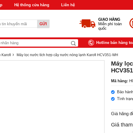
áp
Hệ thống cửa hàng
Liên hệ
GIAO HÀNG
GỬI
Miễn phí toàn
quốc
Hotline bán hàng t
›
 Karofi
Máy lọc nước tích hợp cây nước nóng lạnh Karofi HCV351-WH
Máy lọc
HCV35
Mã hàng:
HC
Bảo hành
Tình trạ
Giá hãng đ
Giá tham