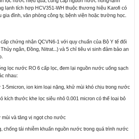
nh lọc nước hiệu quả, cung cấp nguồn nước nóng-lạnh
óng lạnh tích hợp HCV351-WH thuộc thương hiệu Karofi có
̀u gia đình, văn phòng công ty, bệnh viện hoặc trường học.
c cấp chứng nhận QCVN6-1 với quy chuẩn của Bộ Y tế đối
Thủy ngân, Đồng, Nitrat...) và 5 chỉ tiêu vi sinh đảm bảo an
p.
ng lọc nước RO 6 cấp lọc, đem lại nguồn nước uống sạch
ác nhau:
từ 1-5micron, ion kim loại nặng, khử mùi khó chịu trong nước
 kích thước khe lọc siêu nhỏ 0.001 micron có thể loại bỏ
ử mùi và tăng vị ngọt cho nước
ống, chống tái nhiễm khuẩn nguồn nước trong quá trình nước