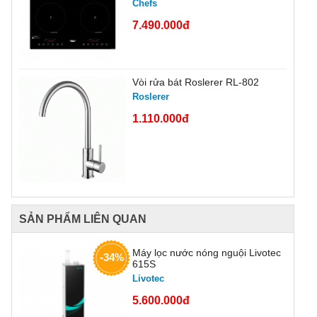
Chefs
7.490.000đ
Vòi rửa bát Roslerer RL-802
Roslerer
1.110.000đ
SẢN PHẨM LIÊN QUAN
Máy lọc nước nóng nguội Livotec
-34%
615S
Livotec
5.600.000đ