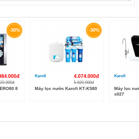
-30%
-30%
984.000đ
Karofi
4.074.000đ
Karofi
120.000đ
5.820.000đ
 ERO80 8
Máy lọc nước Karofi KT-KS80
Máy lọc nướ
s027