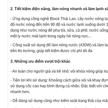
2. Tiết kiệm điện năng, làm nóng nhanh và làm lạnh s
- Ứng dụng công nghệ Block Thái Lan, cây nước nóng lạ
độ nước nóng đến trên 90 độ và nước lạnh xuống dưới 10
dụng như nước nóng để pha trà, sữa, cà phê; nước uống 
một ly nước mát lạnh trong ngày hè nóng nực...
- Công suất sử dụng để làm nóng nước (430W) và làm l
trên thị trường, giúp tiết kiệm được chi phí tối đa
3. Những ưu điểm vượt trội khác
- An toàn cho người già và trẻ nhỏ: vòi khóa nóng giúp l
- Tiện lợi khi sử dụng: Khoảng cách giữa vòi và khay đự
sử dụng cốc cao hay bình đựng cá nhân. Đặc biệt với ch
nhanh hơn.
- Dễ dàng sử dụng cũng như kiểm soát trạng thái của máy