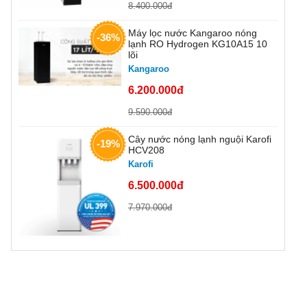
8.400.000đ
Máy lọc nước Kangaroo nóng
-36%
lạnh RO Hydrogen KG10A15 10
lõi
Kangaroo
6.200.000đ
9.590.000đ
Cây nước nóng lạnh nguội Karofi
-19%
HCV208
Karofi
6.500.000đ
7.970.000đ