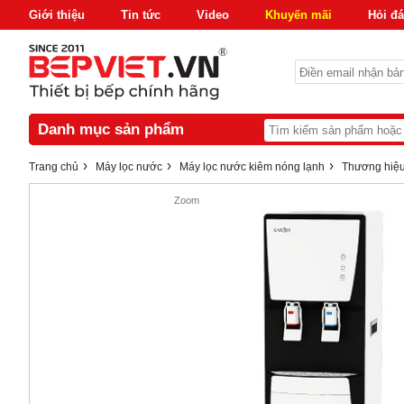
Giới thiệu
Tin tức
Video
Khuyến mãi
Hỏi đ
Danh mục sản phẩm
›
›
›
Trang chủ
Máy lọc nước
Máy lọc nước kiêm nóng lạnh
Thương hiệu
Zoom