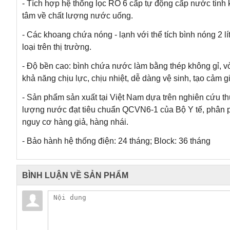
- Tích hợp hệ thống lọc RO 6 cấp tự động cấp nước tinh k
tâm về chất lượng nước uống.
- Các khoang chứa nóng - lạnh với thể tích bình nóng 2 lít
loại trên thị trường.
- Độ bền cao: bình chứa nước làm bằng thép không gỉ, vỏ 
khả năng chịu lực, chịu nhiệt, dễ dàng vệ sinh, tạo cảm 
- Sản phẩm sản xuất tại Việt Nam dựa trên nghiên cứu t
lượng nước đạt tiêu chuẩn QCVN6-1 của Bộ Y tế, phân ph
nguy cơ hàng giả, hàng nhái.
- Bảo hành hệ thống điện: 24 tháng; Block: 36 tháng
BÌNH LUẬN VỀ SẢN PHẨM