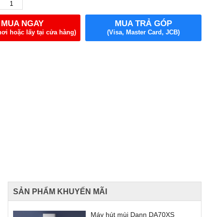
MUA NGAY
MUA TRẢ GÓP
nơi hoặc lấy tại cửa hàng)
(Visa, Master Card, JCB)
SẢN PHẨM KHUYẾN MÃI
Máy hút mùi Dann DA70XS