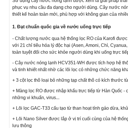
Sử dụng cây nước nóng lạnh được xem là giải pháp tha
phục vụ nhu cầu đa dạng cho người dùng. Cây nước n
thiết kế hoàn toàn mới, phù hợp với không gian của nhiê
1. Đạt chuẩn quốc gia về nước uống trực tiếp
- Chất lượng nước qua hệ thống lọc RO của Karofi đượ
với 21 chỉ tiêu hóa lý độc hại (Asen, Amoni, Chì, Cyanua, 
toàn tuyệt đối cho sức khỏe người dùng khi uống trực tiế
- Cây nước nóng lạnh HCV351-WH được tích hợp hệ thố
và tinh khiết nhất nhờ các lõi lọc có những chức năng kh
+ 3 cột lọc thô loại bỏ những tạp chất thô có kích thước 
+ Màng lọc RO được nhập khẩu trực tiếp từ Hàn Quốc - có
những vi khuẩn, virus...
+ Lõi lọc GAC-T33 cấu tạo từ than hoạt tính gáo dừa, kh
+ Lõi Nano Silver được lắp ở vị trí cuối cùng của hệ th
lưu thông