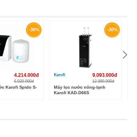
-30%
-30%
4.214.000đ
Karofi
9.093.000đ
Ka
6.020.000đ
12.990.000đ
c Karofi Spido S-
Máy lọc nước nóng-lạnh
Má
Karofi KAD-D66S
U9