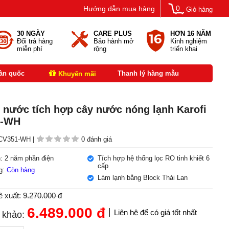
0
Hướng dẫn mua hàng
Giỏ hàng
30 NGÀY
CARE PLUS
HƠN 16 NĂM
Đổi trả hàng
Bảo hành mở
Kinh nghiệm
miễn phí
rộng
triển khai
oàn quốc
Thanh lý hàng mẫu
Khuyến mãi
 nước tích hợp cây nước nóng lạnh Karofi
1-WH
V351-WH |
0 đánh giá
: 2 năm phần điện
Tích hợp hệ thống lọc RO tinh khiết 6
cấp
ng:
Còn hàng
Làm lạnh bằng Block Thái Lan
ề xuất:
9.270.000 đ
6.489.000
đ
Liên hệ để có giá tốt nhất
 khảo: