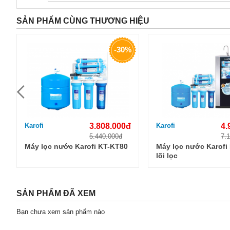
SẢN PHẨM CÙNG THƯƠNG HIỆU
-30%
Karofi
3.808.000đ
Karofi
4.
5.440.000đ
7.
Máy lọc nước Karofi KT-KT80
Máy lọc nước Karofi
lõi lọc
SẢN PHẨM ĐÃ XEM
Bạn chưa xem sản phẩm nào