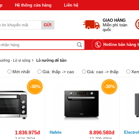
áp
Hệ thống cửa hàng
Liên hệ
GIAO HÀNG
GỬI
Miễn phí toàn
quốc
Hotline bán hàng 
›
nướng - Lò vi sóng
Lò nướng để bàn
Mới nhất
Giá: thấp -> cao
Giá: cao -> thấp
Xem
-30%
-30%
1.836.975đ
Hafele
8.896.580đ
Electro
2.624.250đ
12.709.400đ