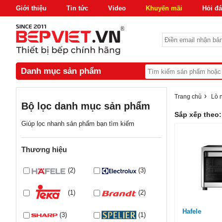
Giới thiệu
Tin tức
Video
Khuyến mãi
Hỏi đ
Danh mục sản phẩm
›
Trang chủ
Lò 
Bộ lọc danh mục sản phẩm
Sắp xếp theo:
Giúp lọc nhanh sản phẩm bạn tìm kiếm
Thương hiệu
(2)
(3)
(1)
(2)
Hafele
(3)
(1)