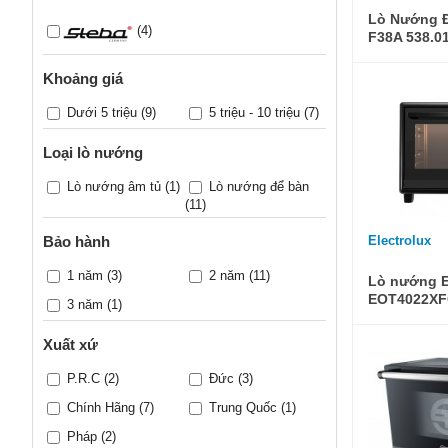
Lò Nướng Đ
(4)
F38A 538.0
Khoảng giá
Dưới 5 triệu
(9)
5 triệu - 10 triệu
(7)
Loại lò nướng
Lò nướng âm tủ
(1)
Lò nướng để bàn
(11)
Electrolux
Bảo hành
1 năm
(3)
2 năm
(11)
Lò nướng E
EOT4022XFG
3 năm
(1)
Xuất xứ
P.R.C
(2)
Đức
(3)
Chính Hãng
(7)
Trung Quốc
(1)
Pháp
(2)