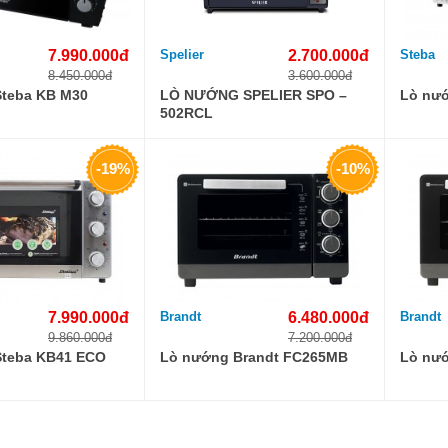
7.990.000đ
Spelier
2.700.000đ
Steba
8.450.000đ
3.600.000đ
teba KB M30
LÒ NƯỚNG SPELIER SPO –
Lò nướ
502RCL
-19%
-10%
7.990.000đ
Brandt
6.480.000đ
Brandt
9.860.000đ
7.200.000đ
Steba KB41 ECO
Lò nướng Brandt FC265MB
Lò nư