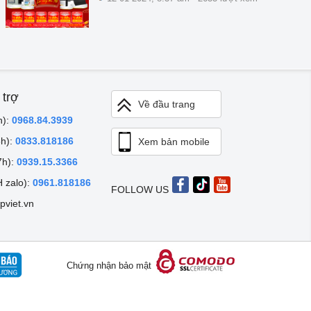
 trợ
Về đầu trang
h):
0968.84.3939
8h):
0833.818186
Xem bản mobile
7h):
0939.15.3366
 zalo):
0961.818186
FOLLOW US
pviet.vn
Chứng nhận bảo mật
rãi, Phường Thanh Xuân, TP Hà Nội