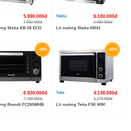
5.990.000đ
Steba
6.100.000đ
7.050.000đ
6.980.000đ
ng Steba KB 28 ECO
Lò nướng Steba KB41
-10%
-20%
6.930.000đ
Teka
4.136.000đ
7.700.000đ
5.170.000đ
ớng Brandt FC265MHB
Lò nướng Teka FS0 40M