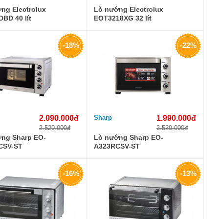
ng Electrolux
Lò nướng Electrolux
BD 40 lít
EOT3218XG 32 lít
-18%
-22%
2.090.000đ
Sharp
1.990.000đ
2.520.000đ
2.520.000đ
ng Sharp EO-
Lò nướng Sharp EO-
CSV-ST
A323RCSV-ST
-16%
-13%