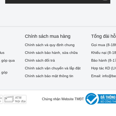
Chính sách mua hàng
Tổng đài hỗ
Chính sách và quy định chung
Gọi mua (8-18
lus
Chính sách bảo hành, sửa chữa
Khiếu nại (8-1
 góp qua
Chính sách đổi trả
Bảo hành (8-1
Chính sách vận chuyển và lắp đặt
Hợp tác KD (LH
 góp
Chính sách bảo mật thông tin
Email: info@be
Chứng nhận Website TMĐT
Dann Việt Nam. MST 0106517278. Địa chỉ: Số 67 ngõ 262B đường Nguyễn T