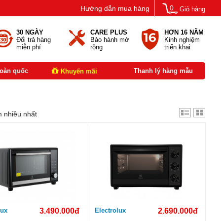
0
Hướng dẫn mua hàng
Giỏ hàng
30 NGÀY
CARE PLUS
HƠN 16 NĂM
Đổi trả hàng
Bảo hành mở
Kinh nghiệm
miễn phí
rộng
triển khai
toàn quốc
Thanh lý hàng mẫu
Khuyến mãi
 nhiều nhất
lux
3.490.000đ
Electrolux
2.690.000đ