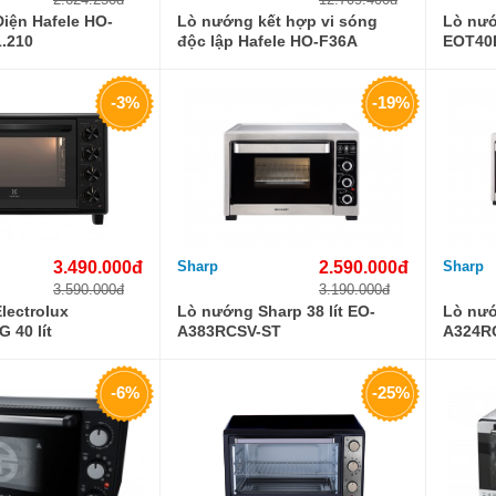
iện Hafele HO-
Lò nướng kết hợp vi sóng
Lò nướ
1.210
độc lập Hafele HO-F36A
EOT40D
538.01.221
-3%
-19%
3.490.000đ
Sharp
2.590.000đ
Sharp
3.590.000đ
3.190.000đ
lectrolux
Lò nướng Sharp 38 lít EO-
Lò nướ
 40 lít
A383RCSV-ST
A324R
-6%
-25%