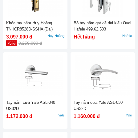
Khóa tay nắm Huy Hoàng
Bộ tay nắm gạt đế dài kiểu Oval
TNHCR8528D-SSHA (Đại)
Hafele 499.62.503
Huy Hoàng
Hafele
3.097.000 đ
Hết hàng
-5%
3.259.000 đ
Tay nắm cửa Yale ASL-040
Tay nắm cửa Yale ASL-030
US32D
US32D
Yale
Yale
1.172.000 đ
1.160.000 đ