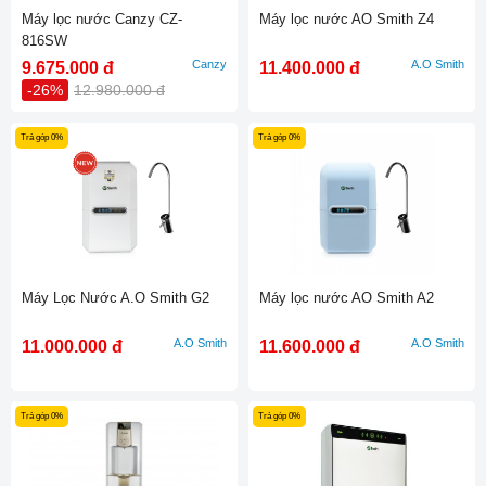
Máy lọc nước Canzy CZ-
Máy lọc nước AO Smith Z4
816SW
Canzy
A.O Smith
9.675.000 đ
11.400.000 đ
-26%
12.980.000 đ
Trả góp 0%
Trả góp 0%
Máy Lọc Nước A.O Smith G2
Máy lọc nước AO Smith A2
A.O Smith
A.O Smith
11.000.000 đ
11.600.000 đ
Trả góp 0%
Trả góp 0%