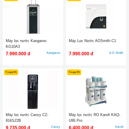
Máy lọc nước Kangaroo
Máy Lọc Nước AOSmith C1
KG10A3
Kangaroo
A.O Smith
7.990.000 đ
7.990.000 đ
Trả góp 0%
Trả góp 0%
Máy lọc nước Canzy CZ-
Máy lọc nước RO Karofi KAQ-
816S22B
U95 Pro
Canzy
Karofi
9.735.000 đ
6.400.000 đ