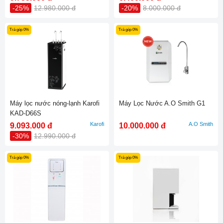
-25%
12.980.000 đ
-20%
8.000.000 đ
Trả góp 0%
Trả góp 0%
Máy lọc nước nóng-lạnh Karofi
Máy Lọc Nước A.O Smith G1
KAD-D66S
Karofi
A.O Smith
9.093.000 đ
10.000.000 đ
-30%
12.990.000 đ
Trả góp 0%
Trả góp 0%