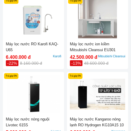
Trả góp 0%
Trả góp 0%
Máy lọc nước RO Karofi KAQ-
Máy lọc nước ion kiềm
U65
Mitsubishi Cleansui EU301
Karofi
Mitsubishi Cleansui
6.400.000 đ
42.500.000 đ
-22%
8.160.000 đ
-13%
48.600.000 đ
Trả góp 0%
Trả góp 0%
Máy lọc nước nóng nguội
Máy lọc nước Kangaroo nóng
Livotec 615S
lạnh RO Hydrogen KG10A15 10
lõi