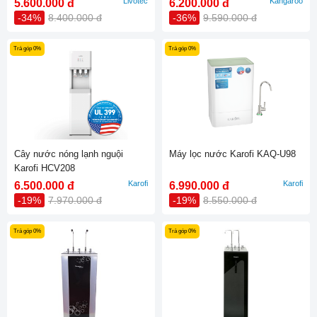
Livotec
Kangaroo
5.600.000 đ
6.200.000 đ
-34%
8.400.000 đ
-36%
9.590.000 đ
Trả góp 0%
Trả góp 0%
Cây nước nóng lạnh nguội
Máy lọc nước Karofi KAQ-U98
Karofi HCV208
Karofi
Karofi
6.500.000 đ
6.990.000 đ
-19%
7.970.000 đ
-19%
8.550.000 đ
Trả góp 0%
Trả góp 0%