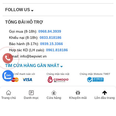
FOLLOW US
TỔNG ĐÀI HỖ TRỢ
Gọi mua (8-18h):
0968.84.3939
Khiếu nại (8-18h):
0833.818186
Bảo hành (8-17h):
0939.15.3366
Hợp tác KD (LH zalo):
0961.818186
Email: info@bepviet.vn
TÌM CỬA HÀNG GẦN NHẤT
Bạn có thể thanh toán với
Chứng nhận bảo mật
Chứng nhận Website TMĐT
Trang chủ
Danh mục
Cửa hàng
Khuyến mãi
Lên đầu trang
©2016 bepviet.vn - Công ty TNHH Dann Việt Nam. MST
0106517278. Địa chỉ: Số 67 ngõ 262B đường Nguyễn Trãi, Phường
Thanh Xuân, TP Hà Nội.