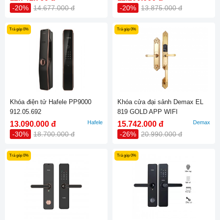
-20%
14.677.000 đ
-20%
13.875.000 đ
Trả góp 0%
Trả góp 0%
Khóa điện tử Hafele PP9000
Khóa cửa đại sảnh Demax EL
912.05.692
819 GOLD APP WIFI
Hafele
Demax
13.090.000 đ
15.742.000 đ
-30%
18.700.000 đ
-26%
20.990.000 đ
Trả góp 0%
Trả góp 0%