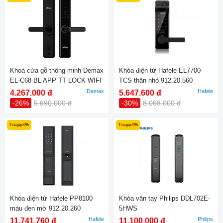
Khoá cửa gỗ thông minh Demax
Khóa điện tử Hafele EL7700-
EL-C68 BL APP TT LOCK WIFI
TCS thân nhỏ 912.20.560
Demax
Hafele
4.267.000 đ
5.647.600 đ
-26%
5.690.000 đ
-30%
8.068.000 đ
Trả góp 0%
Trả góp 0%
Khóa điện tử Hafele PP8100
Khóa vân tay Philips DDL702E-
màu đen mờ 912.20.260
5HWS
Hafele
Philips
11.741.760 đ
11.100.000 đ