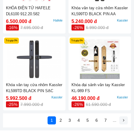
KHÓA ĐIỆN TỬ HAFELE
Khóa vân tay cửa nhôm Kassler
DL6100 912.20.582
KL599TD BLACK PIN AA
Hafele
Kassler
6.500.000 đ
5.240.000 đ
-16%
7.695.000 đ
-26%
6.990.000 đ
Trả góp 0%
Trả góp 0%
Khóa vân tay cửa nhôm Kassler
Khóa đại sảnh vân tay Kassler
KL599TD BLACK PIN SẠC
KL-989 FS
Kassler
Kassler
5.992.500 đ
46.190.000 đ
-25%
7.990.000 đ
-26%
61.590.000 đ
1
2
3
4
5
6
7
...