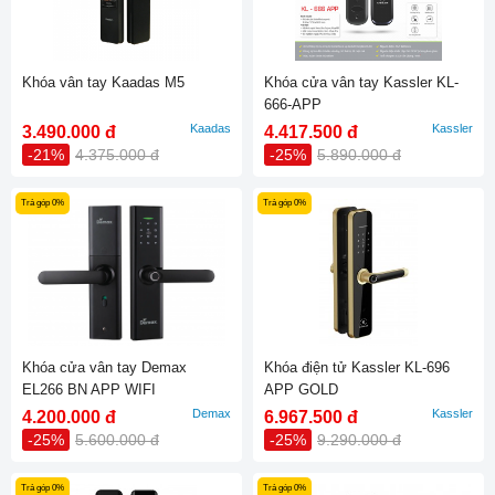
Khóa vân tay Kaadas M5
Khóa cửa vân tay Kassler KL-
666-APP
Kaadas
Kassler
3.490.000 đ
4.417.500 đ
-21%
4.375.000 đ
-25%
5.890.000 đ
Trả góp 0%
Trả góp 0%
Khóa cửa vân tay Demax
Khóa điện tử Kassler KL-696
EL266 BN APP WIFI
APP GOLD
Demax
Kassler
4.200.000 đ
6.967.500 đ
-25%
5.600.000 đ
-25%
9.290.000 đ
Trả góp 0%
Trả góp 0%