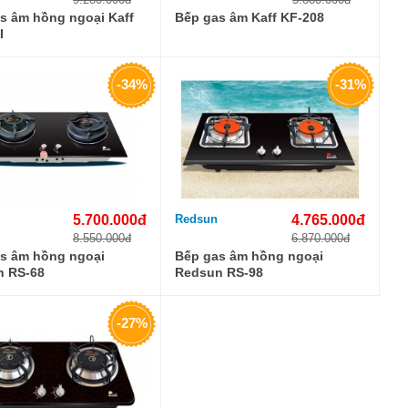
s âm hồng ngoại Kaff
Bếp gas âm Kaff KF-208
I
-34%
-31%
5.700.000đ
Redsun
4.765.000đ
8.550.000đ
6.870.000đ
s âm hồng ngoại
Bếp gas âm hồng ngoại
n RS-68
Redsun RS-98
-27%