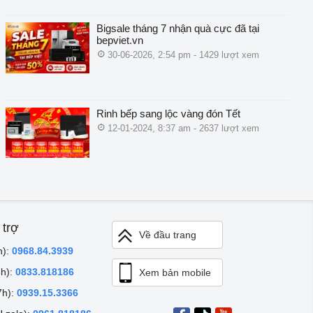
Bigsale tháng 7 nhận quà cực đã tại
bepviet.vn
30-06-2026, 2:54 pm - 1429 lượt xem
Rinh bếp sang lộc vàng đón Tết
12-01-2024, 8:37 am - 2637 lượt xem
 trợ
Về đầu trang
h):
0968.84.3939
8h):
0833.818186
Xem bản mobile
7h):
0939.15.3366