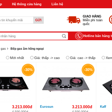
áp
Hệ thống cửa hàng
Liên hệ
GIAO HÀNG
GỬI
Miễn phí toàn
quốc
Hotline bán hàng 
›
 gas
Bếp gas âm hồng ngoại
Mới nhất
Giá: thấp -> cao
Giá: cao -> thấp
Xem
-30%
-30%
3.213.000đ
Eurosun
3.213.000đ
Kaff
4.590.000đ
4.590.000đ