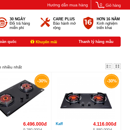
0
Hướng dẫn mua hàng
Giỏ hàng
30 NGÀY
CARE PLUS
HƠN 16 NĂM
Đổi trả hàng
Bảo hành mở
Kinh nghiệm
miễn phí
rộng
triển khai
toàn quốc
Thanh lý hàng mẫu
Khuyến mãi
 nhiều nhất
-30%
-30%
6.496.000đ
Kaff
4.116.000đ
9.280.000đ
5.880.000đ