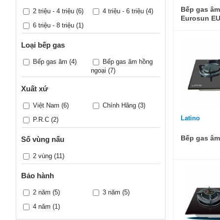
Bếp gas âm
2 triệu - 4 triệu
(6)
4 triệu - 6 triệu
(4)
Eurosun E
6 triệu - 8 triệu
(1)
Loại bếp gas
Bếp gas âm
(4)
Bếp gas âm hồng
ngoại
(7)
Xuất xứ
Việt Nam
(6)
Chính Hãng
(3)
Latino
P.R.C
(2)
Bếp gas âm
Số vùng nấu
2 vùng
(11)
Bảo hành
2 năm
(5)
3 năm
(5)
4 năm
(1)