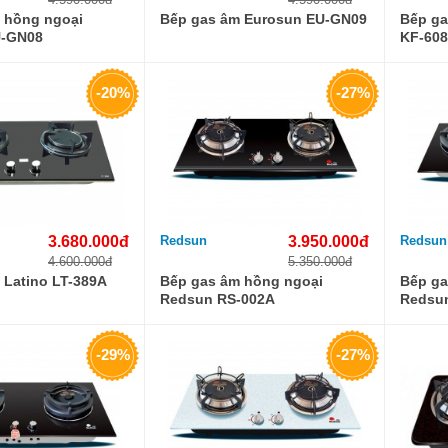
 hồng ngoại
Bếp gas âm Eurosun EU-GN09
Bếp ga
U-GN08
KF-608
-20%
-27%
3.680.000đ
Redsun
3.950.000đ
Redsun
4.600.000đ
5.350.000đ
 Latino LT-389A
Bếp gas âm hồng ngoại
Bếp ga
Redsun RS-002A
Redsu
-29%
-27%