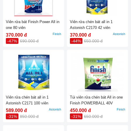
Viên rửa bát Finish Power All in
Viên rửa chén bát all in 1
one 80 viên
Astonish C2170 42 viên
Finish
Astonish
370.000 đ
370.000 đ
-47%
690.000 đ
-44%
650.000 đ
Viên rửa chén bát all in 1
Túi viên rửa chén bát All in one
Astonish C2171 100 viên
Finish POWERBALL 40V
Astonish
Finish
589.000 đ
450.000 đ
-31%
850.000 đ
-31%
650.000 đ