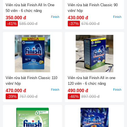
Viên rửa bát Finish All In One
Viên rửa bát Finish Classic 90
50 viên - 6 chức năng
viên/ hộp
Finish
Finish
350.000 đ
430.000 đ
-41%
585.000 đ
-37%
676.000 đ
Viên rửa bát Finish Classic 110
Viên rửa bát Finish All in one
viên/ hộp
120 viên - 6 chức năng
Finish
Finish
470.000 đ
490.000 đ
-39%
767.000 đ
-46%
897.000 đ