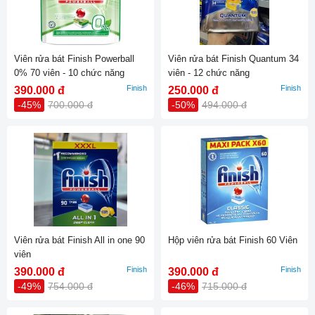
Viên rửa bát Finish Powerball
Viên rửa bát Finish Quantum 34
0% 70 viên - 10 chức năng
viên - 12 chức năng
Finish
Finish
390.000 đ
250.000 đ
-45%
700.000 đ
-50%
494.000 đ
Viên rửa bát Finish All in one 90
Hộp viên rửa bát Finish 60 Viên
viên
Finish
Finish
390.000 đ
390.000 đ
-49%
754.000 đ
-46%
715.000 đ