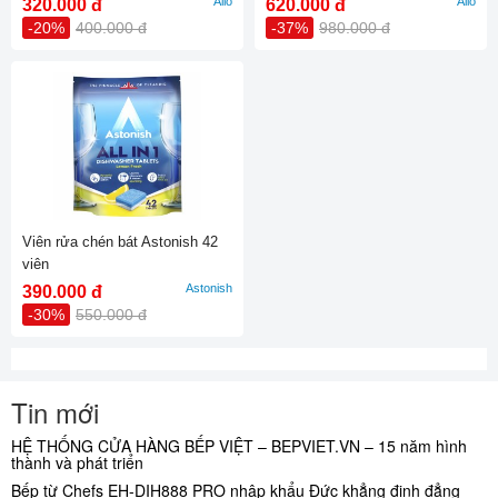
Alio
Alio
320.000 đ
620.000 đ
-20%
400.000 đ
-37%
980.000 đ
Viên rửa chén bát Astonish 42
viên
Astonish
390.000 đ
-30%
550.000 đ
Tin mới
HỆ THỐNG CỬA HÀNG BẾP VIỆT – BEPVIET.VN – 15 năm hình
thành và phát triển
Bếp từ Chefs EH-DIH888 PRO nhập khẩu Đức khẳng định đẳng