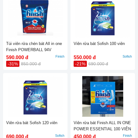
Túi viên rửa chén bát All in one
Viên rửa bát Sofish 100 viên
Finish POWERBALL 94V
Finish
Sofish
590.000 đ
550.000 đ
-31%
850.000 đ
-21%
690.000 đ
Viên rửa bát Sofish 120 viên
Viên rửa bát Finish ALL IN ONE
POWER ESSENTIAL 100 VIÊN
HƯƠNG CHANH
Sofish
Finish
690.000 đ
450.000 đ