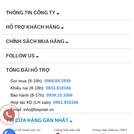
THÔNG TIN CÔNG TY
HỖ TRỢ KHÁCH HÀNG
CHÍNH SÁCH MUA HÀNG
FOLLOW US
TỔNG ĐÀI HỖ TRỢ
Gọi mua (8-18h):
0968.84.3939
Khiếu nại (8-18h):
0833.818186
Bảo hành (8-17h):
0939.15.3366
Hợp tác KD (LH zalo):
0961.818186
Email: info@bepviet.vn
TÌM CỬA HÀNG GẦN NHẤT
Bạn có thể thanh toán với
Chứng nhận bảo mật
Chứng nhận Website TMĐT