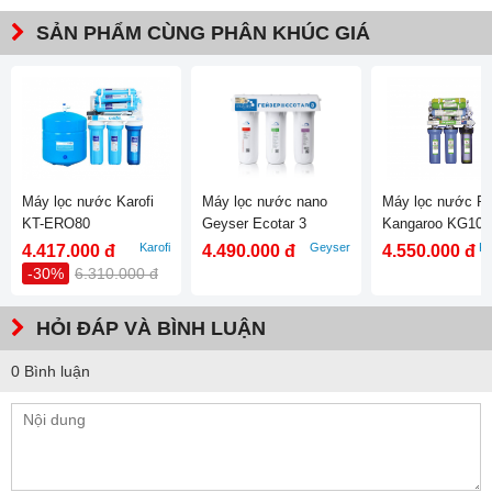
SẢN PHẨM CÙNG PHÂN KHÚC GIÁ
Máy lọc nước Karofi
Máy lọc nước nano
Máy lọc nước R
KT-ERO80
Geyser Ecotar 3
Kangaroo KG10
Karofi
Geyser
Ka
4.417.000 đ
4.490.000 đ
4.550.000 đ
-30%
6.310.000 đ
HỎI ĐÁP VÀ BÌNH LUẬN
0 Bình luận