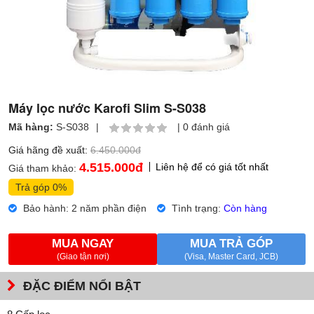
Máy lọc nước Karofi Slim S-S038
Mã hàng:
S-S038
|
|
0 đánh giá
Giá hãng đề xuất:
6.450.000đ
4.515.000
đ
Liên hệ để có giá tốt nhất
Giá tham khảo:
Trả góp 0%
Bảo hành: 2 năm phần điện
Tình trạng:
Còn hàng
MUA NGAY
MUA TRẢ GÓP
(Giao tận nơi)
(Visa, Master Card, JCB)
ĐẶC ĐIỂM NỔI BẬT