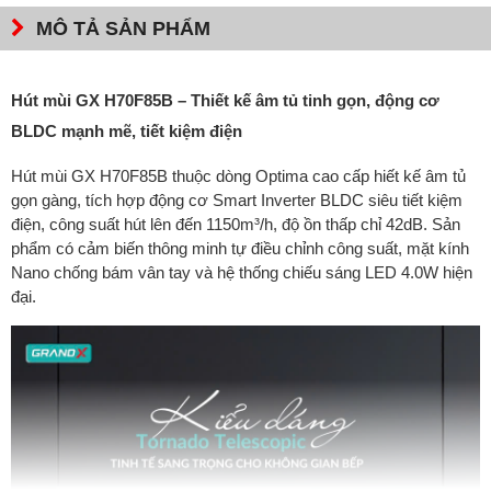
MÔ TẢ SẢN PHẨM
Hút mùi GX H70F85B – Thiết kế âm tủ tinh gọn, động cơ
BLDC mạnh mẽ, tiết kiệm điện
Hút mùi GX H70F85B thuộc dòng Optima cao cấp hiết kế âm tủ
gọn gàng, tích hợp động cơ Smart Inverter BLDC siêu tiết kiệm
điện, công suất hút lên đến 1150m³/h, độ ồn thấp chỉ 42dB. Sản
phẩm có cảm biến thông minh tự điều chỉnh công suất, mặt kính
Nano chống bám vân tay và hệ thống chiếu sáng LED 4.0W hiện
đại.