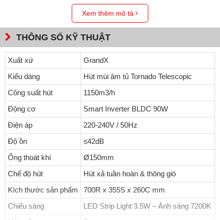
Xem thêm mô tả
THÔNG SỐ KỸ THUẬT
Xuất xứ
GrandX
Kiểu dáng
Hút mùi âm tủ Tornado Telescopic
Hút mùi GX H70F85B thiết kế tối ưu cho không gian bếp hiện
đại
Công suất hút
1150m3/h
Động cơ
Smart Inverter BLDC 90W
Với kiểu dáng Tornado Telescopic âm tủ, GX H70F85B phù hợp
lắp đặt trong mọi kiểu tủ bếp. Hệ thống hút xả kép: hút tuần hoàn
Điện áp
220-240V / 50Hz
và thông gió, giúp lọc sạch mùi hiệu quả dù không có đường ống
Độ ồn
≤42dB
thoát.
Ống thoát khí
Ø150mm
Chế độ hút
Hút xả tuần hoàn & thông gió
Kích thước sản phẩm
700R x 355S x 260C mm
Chiếu sáng
LED Strip Light 3.5W – Ánh sáng 7200K