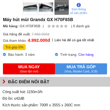
Xem 5
Xem thông
ảnh
số sản phẩm
Máy hút mùi Grandx GX H70F85B
Mã hàng:
GX H70F85B
|
|
0 đánh giá
Giá hãng đề xuất:
7.980.000đ
4.992.000
đ
Liên hệ để có giá tốt nhất
Giá tham khảo:
Trả góp 0%
Bảo hành: 3 năm
Tình trạng:
Còn hàng
MUA NGAY
MUA TRẢ GÓP
(Giao tận nơi)
(Visa, Master Card, JCB)
ĐẶC ĐIỂM NỔI BẬT
Công suất hút: 1150m3/h
Độ ồn: ≤42dB
Kích thước sản phẩm: 700R x 355S x 260C mm