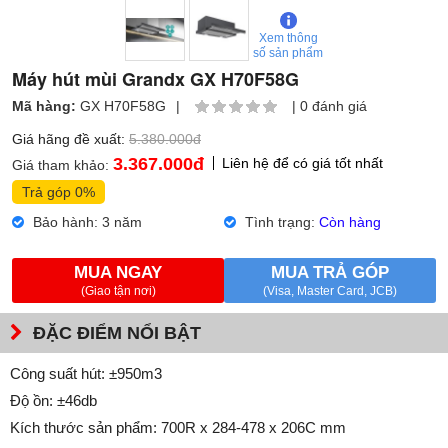
Xem thông
số sản phẩm
Máy hút mùi Grandx GX H70F58G
Mã hàng:
GX H70F58G
|
|
0 đánh giá
Giá hãng đề xuất:
5.380.000đ
3.367.000
đ
Liên hệ để có giá tốt nhất
Giá tham khảo:
Trả góp 0%
Bảo hành: 3 năm
Tình trạng:
Còn hàng
MUA NGAY
MUA TRẢ GÓP
(Giao tận nơi)
(Visa, Master Card, JCB)
ĐẶC ĐIỂM NỔI BẬT
Công suất hút: ±950m3
Độ ồn: ±46db
Kích thước sản phẩm: 700R x 284-478 x 206C mm