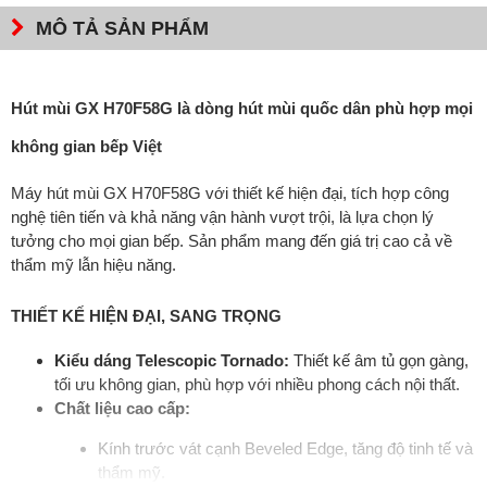
MÔ TẢ SẢN PHẨM
Hút mùi GX H70F58G là dòng hút mùi quốc dân phù hợp mọi
không gian bếp Việt
Máy hút mùi GX H70F58G với thiết kế hiện đại, tích hợp công
nghệ tiên tiến và khả năng vận hành vượt trội, là lựa chọn lý
tưởng cho mọi gian bếp. Sản phẩm mang đến giá trị cao cả về
thẩm mỹ lẫn hiệu năng.
THIẾT KẾ HIỆN ĐẠI, SANG TRỌNG
Kiểu dáng Telescopic Tornado:
Thiết kế âm tủ gọn gàng,
tối ưu không gian, phù hợp với nhiều phong cách nội thất.
Chất liệu cao cấp:
Kính trước vát cạnh Beveled Edge, tăng độ tinh tế và
thẩm mỹ.