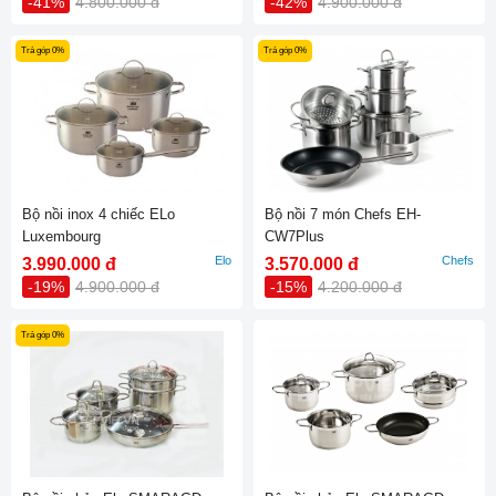
-41%
4.800.000 đ
-42%
4.900.000 đ
Trả góp 0%
Trả góp 0%
Bộ nồi inox 4 chiếc ELo
Bộ nồi 7 món Chefs EH-
Luxembourg
CW7Plus
Elo
Chefs
3.990.000 đ
3.570.000 đ
-19%
4.900.000 đ
-15%
4.200.000 đ
Trả góp 0%