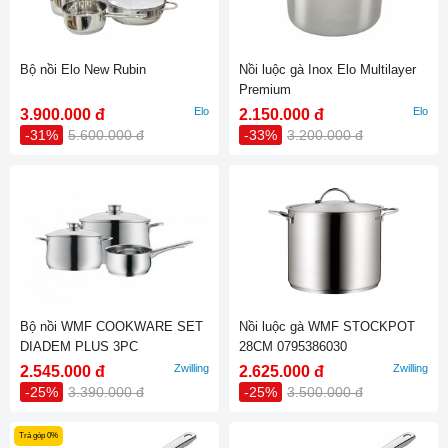
Bộ nồi Elo New Rubin
Nồi luộc gà Inox Elo Multilayer
Premium
Elo
Elo
3.900.000 đ
2.150.000 đ
-31%
5.600.000 đ
-33%
3.200.000 đ
Bộ nồi WMF COOKWARE SET
Nồi luộc gà WMF STOCKPOT
DIADEM PLUS 3PC
28CM 0795386030
0730299990
Zwilling
Zwilling
2.545.000 đ
2.625.000 đ
-25%
3.390.000 đ
-25%
3.500.000 đ
Trả góp 0%