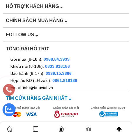
HỖ TRỢ KHÁCH HÀNG
CHÍNH SÁCH MUA HÀNG
FOLLOW US
TỔNG ĐÀI HỖ TRỢ
Gọi mua (8-18h):
0968.84.3939
Khiếu nại (8-18h):
0833.818186
Bảo hành (8-17h):
0939.15.3366
Hợp tác KD (LH zalo):
0961.818186
Email: info@bepviet.vn
TÌM CỬA HÀNG GẦN NHẤT
Bạn có thể thanh toán với
Chứng nhận bảo mật
Chứng nhận Website TMĐT