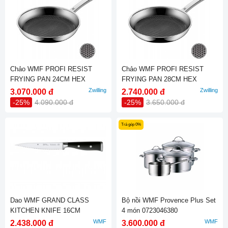
Chảo WMF PROFI RESIST
Chảo WMF PROFI RESIST
FRYING PAN 24CM HEX
FRYING PAN 28CM HEX
1756246411
1756286411
Zwilling
Zwilling
3.070.000 đ
2.740.000 đ
-25%
4.090.000 đ
-25%
3.650.000 đ
Trả góp 0%
Dao WMF GRAND CLASS
Bộ nồi WMF Provence Plus Set
KITCHEN KNIFE 16CM
4 món 0723046380
1891666032
WMF
WMF
2.438.000 đ
3.600.000 đ