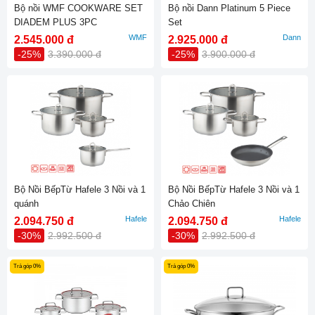
Bộ nồi WMF COOKWARE SET
Bộ nồi Dann Platinum 5 Piece
DIADEM PLUS 3PC
Set
0730299990
WMF
Dann
2.545.000 đ
2.925.000 đ
-25%
3.390.000 đ
-25%
3.900.000 đ
Bộ Nồi BếpTừ Hafele 3 Nồi và 1
Bộ Nồi BếpTừ Hafele 3 Nồi và 1
quánh
Chảo Chiên
Hafele
Hafele
2.094.750 đ
2.094.750 đ
-30%
2.992.500 đ
-30%
2.992.500 đ
Trả góp 0%
Trả góp 0%