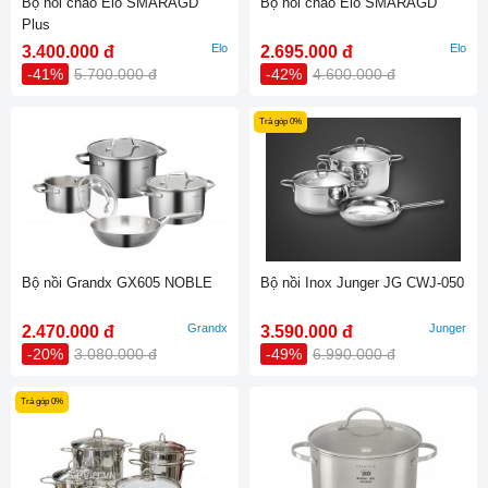
Bộ nồi chảo Elo SMARAGD
Bộ nồi chảo Elo SMARAGD
Plus
Elo
Elo
3.400.000 đ
2.695.000 đ
-41%
5.700.000 đ
-42%
4.600.000 đ
Trả góp 0%
Bộ nồi Grandx GX605 NOBLE
Bộ nồi Inox Junger JG CWJ-050
Grandx
Junger
2.470.000 đ
3.590.000 đ
-20%
3.080.000 đ
-49%
6.990.000 đ
Trả góp 0%