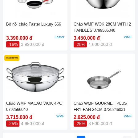
Bộ nồi chảo Faster Luxury 666
Chảo WMF WOK 28CM WITH 2
HANDLES 0799586040
Faster
WMF
3.390.000 đ
3.450.000 đ
-16%
3.990.000 đ
-25%
4.600.000 đ
Trả góp 0%
Chảo WMF MACAO WOK 4PC
Chảo WMF GOURMET PLUS
0792566040
FRY PAN 24CM 0728246031
WMF
WMF
3.715.000 đ
2.625.000 đ
-25%
4.950.000 đ
-25%
3.500.000 đ