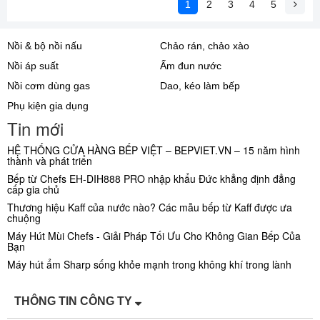
1
2
3
4
5
Nồi & bộ nồi nấu
Chảo rán, chảo xào
Nồi áp suất
Ấm đun nước
Nồi cơm dùng gas
Dao, kéo làm bếp
Phụ kiện gia dụng
Tin mới
HỆ THỐNG CỬA HÀNG BẾP VIỆT – BEPVIET.VN – 15 năm hình
thành và phát triển
Bếp từ Chefs EH-DIH888 PRO nhập khẩu Đức khẳng định đẳng
cấp gia chủ
Thương hiệu Kaff của nước nào? Các mẫu bếp từ Kaff được ưa
chuộng
Máy Hút Mùi Chefs - Giải Pháp Tối Ưu Cho Không Gian Bếp Của
Bạn
Máy hút ẩm Sharp sống khỏe mạnh trong không khí trong lành
THÔNG TIN CÔNG TY