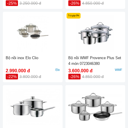
-25%
3.250.000 đ
-26%
4.850.000 đ
Trả góp 0%
Bộ nồi inox Elo Clio
Bộ nồi WMF Provence Plus Set
4 món 0723046380
Elo
WMF
2.990.000 đ
3.600.000 đ
-22%
3.800.000 đ
-26%
4.850.000 đ