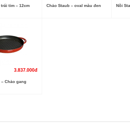
 trái tim – 12cm
Chảo Staub – oval màu đen
Nồi St
3.837.000đ
 – Chảo gang