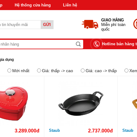
áp
Hệ thống cửa hàng
Liên hệ
GIAO HÀNG
GỬI
Miễn phí toàn
quốc
Hotline bán hàng 
gia dụng
Mới nhất
Giá: thấp -> cao
Giá: cao -> thấp
Xem
3.289.000đ
Staub
2.737.000đ
Staub