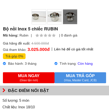
Xem 4
ảnh
Bộ nồi Inox 5 chiếc RUBIN
Mã hàng:
Rubin
|
|
0 đánh giá
Giá hãng đề xuất:
4.500.000đ
3.025.000
đ
Liên hệ để có giá tốt nhất
Giá tham khảo:
Trả góp 0%
Bảo hành: 3 tháng
Tình trạng:
Còn hàng
MUA NGAY
MUA TRẢ GÓP
(Giao tận nơi)
(Visa, Master Card, JCB)
ĐẶC ĐIỂM NỔI BẬT
Số lượng: 5 món
Chất liệu: Inox 18/10