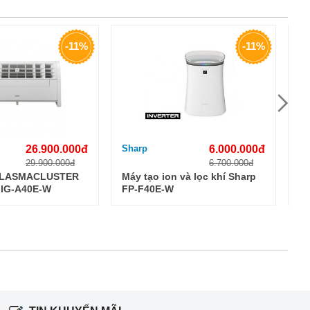
-11%
-11%
26.900.000đ
Sharp
6.000.000đ
Sh
29.900.000đ
6.700.000đ
PLASMACLUSTER
Máy tạo ion và lọc khí Sharp
Má
 IG-A40E-W
FP-F40E-W
F