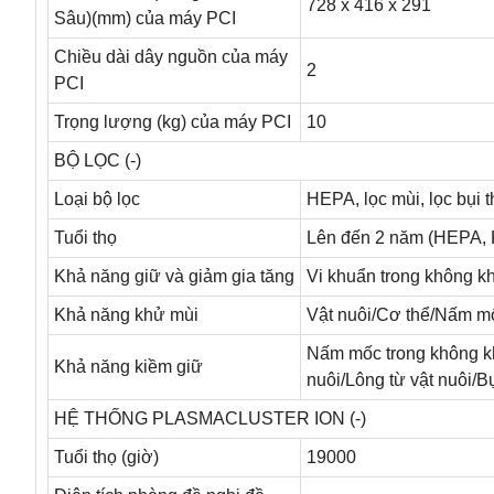
728 x 416 x 291
Sâu)(mm) của máy PCI
Chiều dài dây nguồn của máy
2
PCI
Trọng lượng (kg) của máy PCI
10
BỘ LỌC (-)
Loại bộ lọc
HEPA, lọc mùi, lọc bụi 
Tuổi thọ
Lên đến 2 năm (HEPA, 
Khả năng giữ và giảm gia tăng
Vi khuẩn trong không kh
Khả năng khử mùi
Vật nuôi/Cơ thể/Nấm 
Nấm mốc trong không kh
Khả năng kiềm giữ
nuôi/Lông từ vật nuôi/B
HỆ THỐNG PLASMACLUSTER ION (-)
Tuổi thọ (giờ)
19000