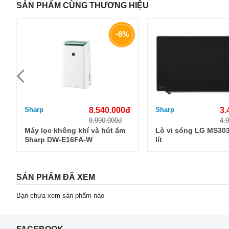
SẢN PHẨM CÙNG THƯƠNG HIỆU
-6%
Sharp
8.540.000đ
Sharp
3.
8.990.000đ
4.
Máy lọc không khí và hút ẩm
Lò vi sóng LG MS30
Sharp DW-E16FA-W
lít
SẢN PHẨM ĐÃ XEM
Bạn chưa xem sản phẩm nào