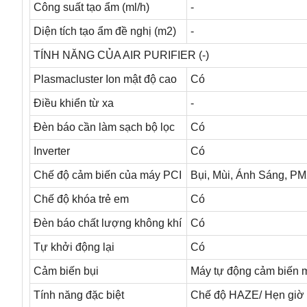
Công suất tạo ẩm (ml/h)
-
Diện tích tạo ẩm đề nghị (m2)
-
TÍNH NĂNG CỦA AIR PURIFIER (-)
Plasmacluster Ion mật độ cao
Có
Điều khiển từ xa
-
Đèn báo cần làm sạch bộ lọc
Có
Inverter
Có
Chế độ cảm biến của máy PCI
Bụi, Mùi, Ánh Sáng, PM
Chế độ khóa trẻ em
Có
Đèn báo chất lượng không khí
Có
Tự khởi động lại
Có
Cảm biến bụi
Máy tự động cảm biến m
Tính năng đặc biệt
Chế độ HAZE/ Hẹn giờ t