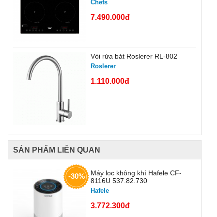
Chefs
7.490.000đ
Vòi rửa bát Roslerer RL-802
Roslerer
1.110.000đ
SẢN PHẨM LIÊN QUAN
Máy lọc không khí Hafele CF-
-30%
8116U 537.82.730
Hafele
3.772.300đ