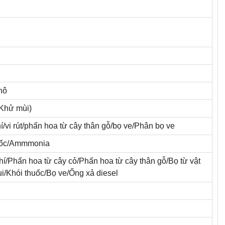
thô
Khử mùi)
í/vi rút/phấn hoa từ cây thân gỗ/bọ ve/Phân bọ ve
mốc/Ammmonia
í/Phấn hoa từ cây cỏ/Phấn hoa từ cây thân gỗ/Bọ từ vật
ụi/Khói thuốc/Bọ ve/Ống xả diesel