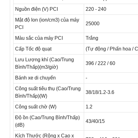
Nguồn điện (V) PCI
220 - 240
Mật độ Ion (ion/cm3) của máy
25000
PCI
Màu sắc của máy PCI
Trắng
Cấp Tốc độ quạt
(Tự động / Phấn hoa / Ca
Lưu Lượng khí (Cao/Trung
396 / 222 / 60
Bình/Thấp)(m3/giờ)
Bánh xe di chuyển
-
Công suất tiêu thụ (Cao/Trung
38/18/1.2-3.6
Bình/Thấp)(W)
Công suất chờ (W)
1.2
Độ ồn (Cao/Trung Bình/Thấp)
43/40/15
(dB)
Kích Thước (Rộng x Cao x