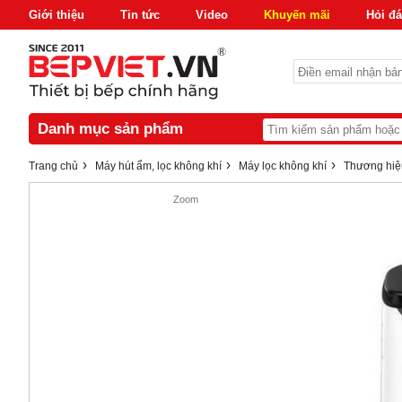
Giới thiệu
Tin tức
Video
Khuyến mãi
Hỏi đ
Danh mục sản phẩm
›
›
›
Trang chủ
Máy hút ẩm, lọc không khí
Máy lọc không khí
Thương hiệ
Zoom