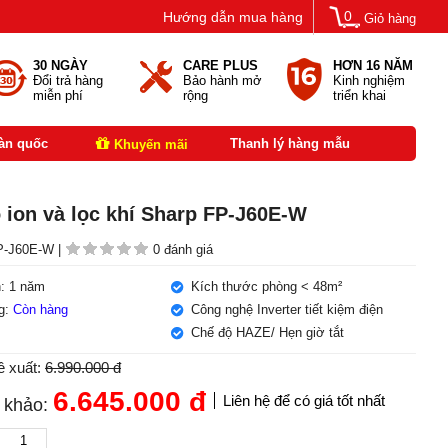
0
Hướng dẫn mua hàng
Giỏ hàng
30 NGÀY
CARE PLUS
HƠN 16 NĂM
Đổi trả hàng
Bảo hành mở
Kinh nghiệm
miễn phí
rộng
triển khai
oàn quốc
Thanh lý hàng mẫu
Khuyến mãi
 ion và lọc khí Sharp FP-J60E-W
-J60E-W |
0 đánh giá
: 1 năm
Kích thước phòng < 48m²
ng:
Còn hàng
Công nghệ Inverter tiết kiệm điện
Chế độ HAZE/ Hẹn giờ tắt
ề xuất:
6.990.000 đ
6.645.000
đ
Liên hệ để có giá tốt nhất
 khảo: