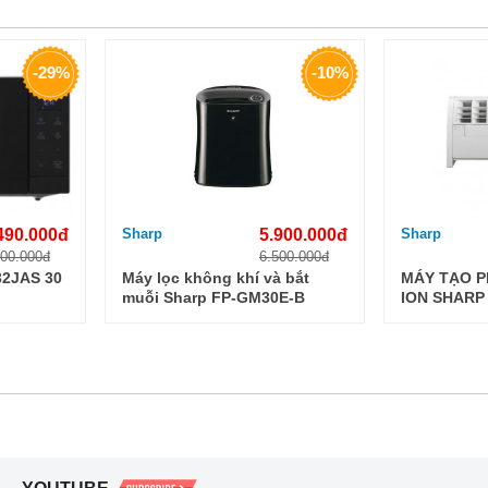
-29%
-10%
490.000đ
Sharp
5.900.000đ
Sharp
900.000đ
6.500.000đ
32JAS 30
Máy lọc không khí và bắt
MÁY TẠO 
muỗi Sharp FP-GM30E-B
ION SHARP