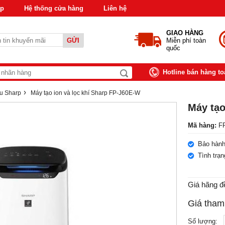
áp
Hệ thống cửa hàng
Liên hệ
GIAO HÀNG
GỬI
Miễn phí toàn
quốc
Hotline bán hàng t
›
u Sharp
Máy tạo ion và lọc khí Sharp FP-J60E-W
Máy tạo
Mã hàng:
FP
Bảo hành
Tình trạ
Giá hãng đ
Giá tham
Số lượng: