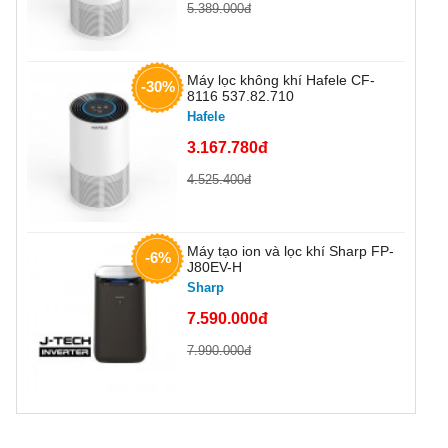
5.389.000đ
Máy lọc không khí Hafele CF-
-30%
8116 537.82.710
Hafele
3.167.780đ
4.525.400đ
Máy tạo ion và lọc khí Sharp FP-
-6%
J80EV-H
Sharp
7.590.000đ
7.990.000đ