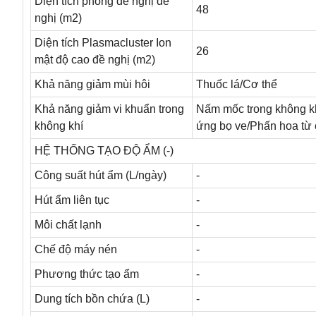
Diện tích phòng đề nghị đề
48
nghị (m2)
Diện tích Plasmacluster Ion
26
mật độ cao đề nghị (m2)
Khả năng giảm mùi hôi
Thuốc lá/Cơ thể
Khả năng giảm vi khuẩn trong
Nấm mốc trong không khí
không khí
ứng bọ ve/Phấn hoa từ 
HỆ THỐNG TẠO ĐỘ ẨM (-)
Công suất hút ẩm (L/ngày)
-
Hút ẩm liên tục
-
Môi chất lạnh
-
Chế độ máy nén
-
Phương thức tạo ẩm
-
Dung tích bồn chứa (L)
-