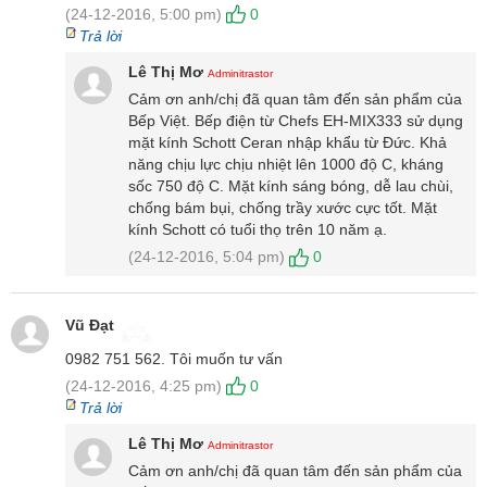
(24-12-2016, 5:00 pm)
0
Trả lời
Lê Thị Mơ
Adminitrastor
Cảm ơn anh/chị đã quan tâm đến sản phẩm của
Bếp Việt. Bếp điện từ Chefs EH-MIX333 sử dụng
mặt kính Schott Ceran nhập khẩu từ Đức. Khả
năng chịu lực chịu nhiệt lên 1000 độ C, kháng
Bảng điều khiển cảm ứng hoạt động độc lập cho từng vùng nấu.
sốc 750 độ C. Mặt kính sáng bóng, dễ lau chùi,
chống bám bụi, chống trầy xước cực tốt. Mặt
Thiết kế giao diện đơn giản, khoa học, dễ sử dụng. Ngoài ra, bếp
kính Schott có tuổi thọ trên 10 năm ạ.
hỗ trợ hàng loạt các tính năng thông minh khác như hẹn giờ nấu
cho từng bếp nấu có báo âm thanh, chia sẻ công suất tự động
(24-12-2016, 5:04 pm)
0
giữa 2 bếp, cảnh báo nhiệt dư vùng nấu, khóa trẻ em, tự động tắt
bếp khi để quên, tự động tắt bếp khi không có nồi,...an toàn cho
Vũ Đạt
người sử dụng.
0982 751 562. Tôi muốn tư vấn
(24-12-2016, 4:25 pm)
0
Trả lời
Lê Thị Mơ
Adminitrastor
Cảm ơn anh/chị đã quan tâm đến sản phẩm của