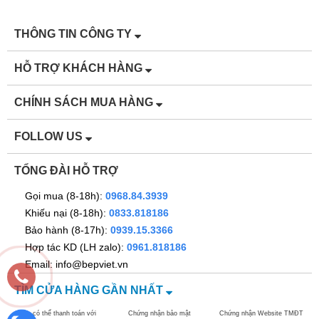
THÔNG TIN CÔNG TY
HỖ TRỢ KHÁCH HÀNG
CHÍNH SÁCH MUA HÀNG
FOLLOW US
TỔNG ĐÀI HỖ TRỢ
Gọi mua (8-18h):
0968.84.3939
Khiếu nại (8-18h):
0833.818186
Bảo hành (8-17h):
0939.15.3366
Hợp tác KD (LH zalo):
0961.818186
Email: info@bepviet.vn
TÌM CỬA HÀNG GẦN NHẤT
Bạn có thể thanh toán với
Chứng nhận bảo mật
Chứng nhận Website TMĐT