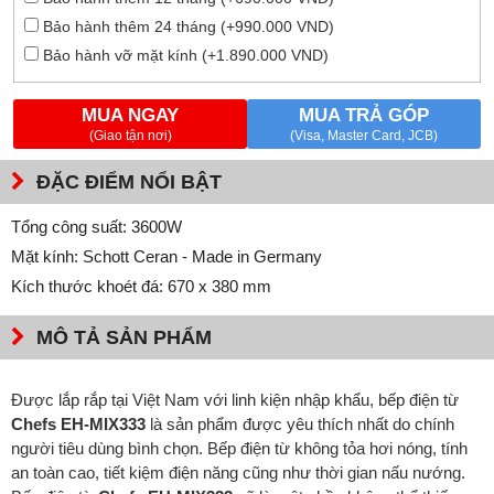
Bảo hành thêm 24 tháng (+990.000 VND)
Bảo hành vỡ mặt kính (+1.890.000 VND)
MUA NGAY
MUA TRẢ GÓP
(Giao tận nơi)
(Visa, Master Card, JCB)
ĐẶC ĐIỂM NỔI BẬT
Tổng công suất: 3600W
Mặt kính: Schott Ceran - Made in Germany
Kích thước khoét đá: 670 x 380 mm
MÔ TẢ SẢN PHẨM
Được lắp rắp tại Việt Nam với linh kiện nhập khẩu, bếp điện từ
Chefs EH-MIX333
là sản phẩm được yêu thích nhất do chính
người tiêu dùng bình chọn. Bếp điện từ không tỏa hơi nóng, tính
an toàn cao, tiết kiệm điện năng cũng như thời gian nấu nướng.