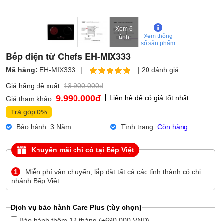
Xem 6
Xem thông
ảnh
số sản phẩm
Bếp điện từ Chefs EH-MIX333
Mã hàng:
EH-MIX333
|
|
20 đánh giá
Giá hãng đề xuất:
13.900.000đ
9.990.000
đ
Liên hệ để có giá tốt nhất
Giá tham khảo:
Trả góp 0%
Bảo hành: 3 Năm
Tình trạng:
Còn hàng
Khuyến mãi chỉ có tại Bếp Việt
1
Miễn phí vận chuyển, lắp đặt tất cả các tỉnh thành có chi
nhánh Bếp Việt
Dịch vụ bảo hành Care Plus (tùy chọn)
Bảo hành thêm 12 tháng (+690.000 VND)