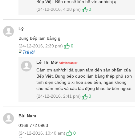
Bếp Việt. Bên em sẽ liên hệ với anh/chị ạ.
(24-12-2016, 4:28 pm)
0
Lý
Bụng bếp làm bằng gì
Bụng bếp bằng thép phủ sơn tĩnh điện siêu bền, chống oxi hóa,
(24-12-2016, 2:39 pm)
0
chống ăn mòn cực tốt trong môi trường nhiều dầu mỡ. Hệ thống
Trả lời
tản nhiệt gồm khe tản nhiệt và quạt turbin hoạt động êm ái, giảm
Lê Thị Mơ
Adminitrastor
nhiệt nhanh chóng. Thông số kỹ thuật in dưới bụng bếp với đầy
Cảm ơn anh/chị đã quan tâm đến sản phẩm của
đủ xuất xứ, chi tiết sản phẩm. Bếp được thiết kế lắp âm cho
Bếp Việt. Bụng bếp được làm bằng thép phủ sơn
không gian gọn gàng, sang trọng. Bếp sử dụng nguồn điện 220V/
tĩnh điện chống ô xi hóa siêu bền, ngăn không
50Hz phù hợp điện lưới Việt Nam.
cho nấm mốc và các tác động khác từ bên ngoài.
(24-12-2016, 2:41 pm)
0
Bếp được bảo hành 3 năm chính hãng Chefs tại nhà giúp khách
hàng an tâm mua và sử dụng.
Nếu chưa ưng ý mẫu bếp này, quý khách có thể xem thêm
Bùi Nam
các mẫu
bếp điện từ
khác để có được sự chọn lựa tốt nhất cho
0168 772 0963
mình.
(24-12-2016, 10:40 am)
0