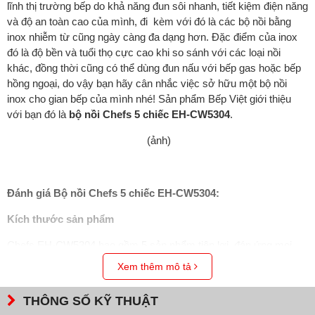
lĩnh thị trường bếp do khả năng đun sôi nhanh, tiết kiệm điện năng
và độ an toàn cao của mình, đi kèm với đó là các bộ nồi bằng
inox nhiễm từ cũng ngày càng đa dạng hơn. Đặc điểm của inox
đó là độ bền và tuổi thọ cực cao khi so sánh với các loại nồi
khác, đồng thời cũng có thể dùng đun nấu với bếp gas hoặc bếp
hồng ngoại, do vậy bạn hãy cân nhắc việc sở hữu một bộ nồi
inox cho gian bếp của mình nhé! Sản phẩm Bếp Việt giới thiệu
với bạn đó là
bộ nồi Chefs 5 chiếc EH-CW5304
.
(ảnh)
Đánh giá
Bộ nồi Chefs 5 chiếc EH-CW5304
:
Kích thước sản phẩm
Chefs EH-CW5304
bao gồm
5
sản phẩm tiện lợi, đáp ứng mọi
nhu cầu nhà bếp của bạn
:
Xem thêm mô tả
Nồi 16 x 10cm kích thước nhỏ vừa, thích hợp chế biến các
THÔNG SỐ KỸ THUẬT
món ăn không cần nhiều diện tích nấu như thịt băm, thịt