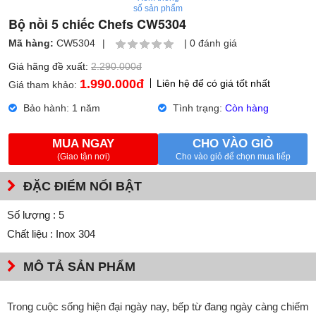
số sản phẩm
Bộ nồi 5 chiếc Chefs CW5304
Mã hàng:
CW5304
|
|
0 đánh giá
Giá hãng đề xuất:
2.290.000đ
1.990.000
đ
Liên hệ để có giá tốt nhất
Giá tham khảo:
Bảo hành: 1 năm
Tình trạng:
Còn hàng
MUA NGAY
CHO VÀO GIỎ
(Giao tận nơi)
Cho vào giỏ để chọn mua tiếp
ĐẶC ĐIỂM NỔI BẬT
Số lượng : 5
Chất liệu : Inox 304
MÔ TẢ SẢN PHẨM
Trong cuộc sống hiện đại ngày nay, bếp từ đang ngày càng chiếm