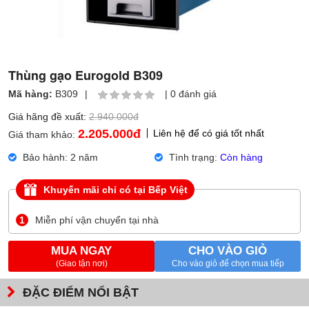
Thùng gạo Eurogold B309
Mã hàng:
B309
|
|
0 đánh giá
Giá hãng đề xuất:
2.940.000đ
2.205.000
đ
Liên hệ để có giá tốt nhất
Giá tham khảo:
Bảo hành: 2 năm
Tình trạng:
Còn hàng
Khuyến mãi chỉ có tại Bếp Việt
1
Miễn phí vận chuyển tại nhà
MUA NGAY
CHO VÀO GIỎ
(Giao tận nơi)
Cho vào giỏ để chọn mua tiếp
ĐẶC ĐIỂM NỔI BẬT