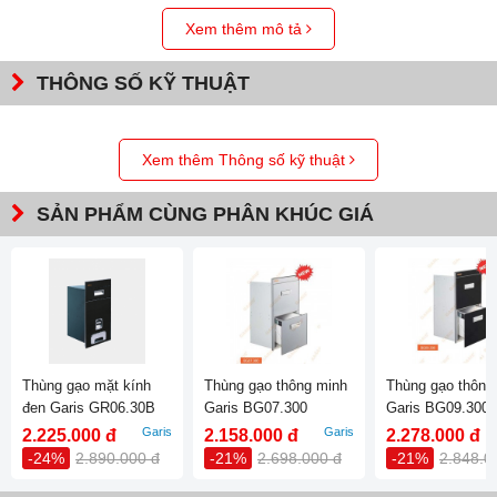
Xem thêm mô tả
THÔNG SỐ KỸ THUẬT
Xem thêm Thông số kỹ thuật
SẢN PHẨM CÙNG PHÂN KHÚC GIÁ
Thùng gạo mặt kính
Thùng gạo thông minh
Thùng gạo thông
đen Garis GR06.30B
Garis BG07.300
Garis BG09.300
Garis
Garis
2.225.000 đ
2.158.000 đ
2.278.000 đ
-24%
2.890.000 đ
-21%
2.698.000 đ
-21%
2.848.0