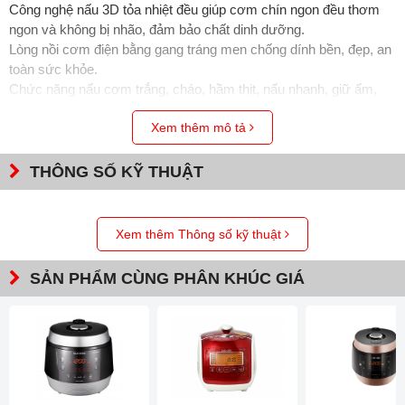
Công nghệ nấu 3D tỏa nhiệt đều giúp cơm chín ngon đều thơm
ngon và không bị nhão, đảm bảo chất dinh dưỡng.
Lòng nồi cơm điện bằng gang tráng men chống dính bền, đẹp, an
toàn sức khỏe.
Chức năng nấu cơm trắng, cháo, hầm thịt, nấu nhanh, giữ ấm,
hâm nóng…
Xem thêm mô tả
Chế độ cài đặt giờ, hẹn giờ nấu cơm tiện dụng
Thương hiệu nồi cơm điện số 1 Hàn Quốc – Cuckoo (Sản xuất
tại Hàn Quốc)
THÔNG SỐ KỸ THUẬT
Thương hiệu
Cuckoo
Xem thêm Thông số kỹ thuật
Mã sản phẩm
CRP-G1015M
SẢN PHẨM CÙNG PHÂN KHÚC GIÁ
Loại nồi
Điện tử
Dung tích thực
1.8 lít