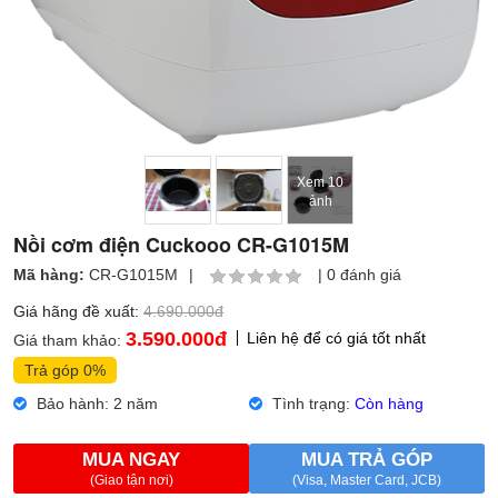
Xem 10
ảnh
Nồi cơm điện Cuckooo CR-G1015M
Mã hàng:
CR-G1015M
|
|
0 đánh giá
Giá hãng đề xuất:
4.690.000đ
3.590.000
đ
Liên hệ để có giá tốt nhất
Giá tham khảo:
Trả góp 0%
Bảo hành: 2 năm
Tình trạng:
Còn hàng
MUA NGAY
MUA TRẢ GÓP
(Giao tận nơi)
(Visa, Master Card, JCB)