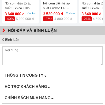
Công suất
Nồi cơm điện tử áp
Nồi cơm điện tử áp
Nồi cơm điện tử
1150W
suất Cuckoo CRP-
suất Cuckoo CRP-
suất Cuckoo CR
QS1010FS
L1052F
QS1010FG
Cuckoo
Cuckoo
3.640.000 đ
3.530.000 đ
3.640.000 đ
Số người ăn
-40%
5.990.000 đ
-27%
4.800.000 đ
-26%
4.890.0
4 - 6 người (1.6 - 2 lít)
HỎI ĐÁP VÀ BÌNH LUẬN
Lòng nồi
Chống dính
0 Bình luận
Trọng lượng lòng
1Kg
nồi
Chất liệu lòng nồi
Gang phủ chống dính
THÔNG TIN CÔNG TY
Công nghệ nấu
3D (Toả nhiệt từ 3 hướng)
HỖ TRỢ KHÁCH HÀNG
cơm
CHÍNH SÁCH MUA HÀNG
Tiện ích khác
Có xửng hấp