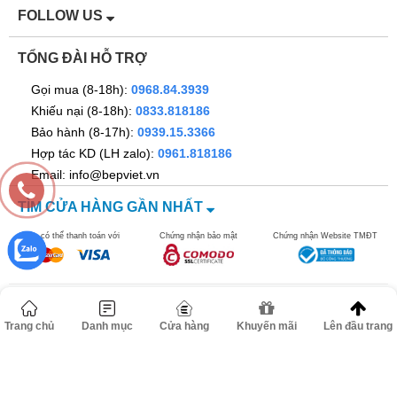
Hẹn giờ nấu cơm chín
FOLLOW US
Van thoát hơi thông minh giữ lại
vitamin
TỔNG ĐÀI HỖ TRỢ
Gọi mua (8-18h):
0968.84.3939
Bảo hành
24 Tháng
Khiếu nại (8-18h):
0833.818186
Bảo hành (8-17h):
0939.15.3366
Xuất xứ
Hàn Quốc
Hợp tác KD (LH zalo):
0961.818186
Email: info@bepviet.vn
TÌM CỬA HÀNG GẦN NHẤT
Bạn có thể thanh toán với
Chứng nhận bảo mật
Chứng nhận Website TMĐT
©2016 bepviet.vn - Công ty TNHH Dann Việt Nam. MST
Trang chủ
Danh mục
Cửa hàng
Khuyến mãi
Lên đầu trang
0106517278. Địa chỉ: Số 67 ngõ 262B đường Nguyễn Trãi, Phường
Thanh Xuân, TP Hà Nội.