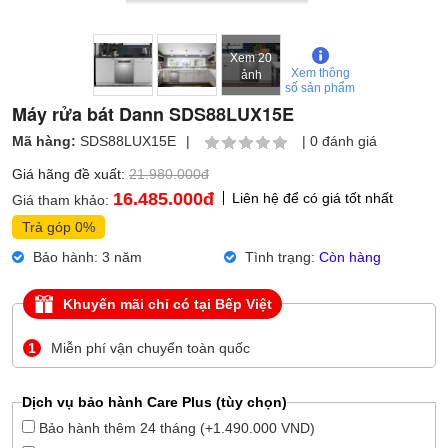
Xem 20
Xem thông
ảnh
số sản phẩm
Máy rửa bát Dann SDS88LUX15E
Mã hàng:
SDS88LUX15E
|
|
0 đánh giá
Giá hãng đề xuất:
21.980.000đ
16.485.000
đ
Liên hệ để có giá tốt nhất
Giá tham khảo:
Trả góp 0%
Bảo hành: 3 năm
Tình trạng:
Còn hàng
Khuyến mãi chỉ có tại Bếp Việt
1
Miễn phí vận chuyển toàn quốc
Dịch vụ bảo hành Care Plus (tùy chọn)
Bảo hành thêm 24 tháng (+1.490.000 VND)