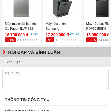
Rửa viên rửa
3 in 1
Khoá trẻ em
Child-Lock
Kích thước sản phẩm
600R x 600S x 820-845 (mm)
Máy rửa chén bát độc
Máy rửa chén
Máy rửa bát Ric
lập Fagor 3LVF-62S
Samsung
RDP6085SKB
DW60CG550FSGSV
Fagor
Samsung
R
16.790.000 đ
17.290.000 đ
15.990.000 đ
-21%
20.990.000 đ
-9%
18.990.000 đ
-35%
24.600.
HỎI ĐÁP VÀ BÌNH LUẬN
0 Bình luận
THÔNG TIN CÔNG TY