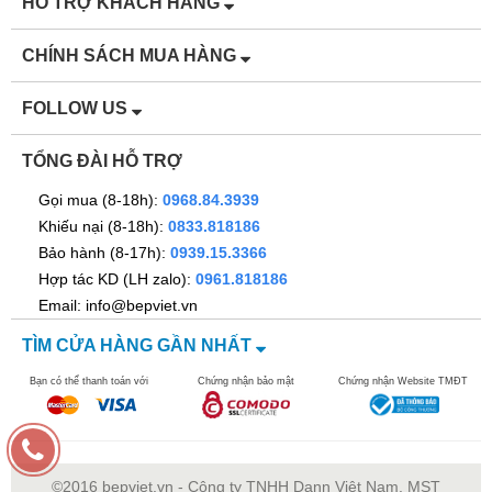
HỖ TRỢ KHÁCH HÀNG
CHÍNH SÁCH MUA HÀNG
FOLLOW US
Các Tính Năng Hỗ Trợ Máy Rửa Bát Dann SDS88LUX15E:
TỔNG ĐÀI HỖ TRỢ
Gọi mua (8-18h):
0968.84.3939
Khiếu nại (8-18h):
0833.818186
Bảo hành (8-17h):
0939.15.3366
Hợp tác KD (LH zalo):
0961.818186
Email: info@bepviet.vn
TÌM CỬA HÀNG GẦN NHẤT
Cảnh báo tự động và an toàn của Máy Rửa Bát Dann
Bạn có thể thanh toán với
Chứng nhận bảo mật
Chứng nhận Website TMĐT
SDS88LUX15E:
©2016 bepviet.vn - Công ty TNHH Dann Việt Nam. MST