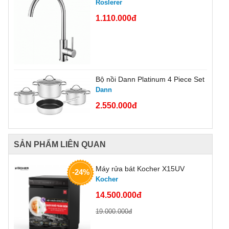
Roslerer
1.110.000đ
Bộ nồi Dann Platinum 4 Piece Set
Dann
2.550.000đ
SẢN PHẨM LIÊN QUAN
Máy rửa bát Kocher X15UV
-24%
Kocher
14.500.000đ
19.000.000đ