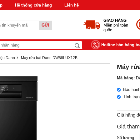
áp
Hệ thống cửa hàng
Liên hệ
GIAO HÀNG
GỬI
Miễn phí toàn
quốc
Hotline bán hàng t
›
iệu Dann
Máy rửa bát Dann DW88LUX12B
Máy rử
Mã hàng:
DW
Bảo hành
Tình trạ
Giá hãng đ
Giá tham
Số lượng: