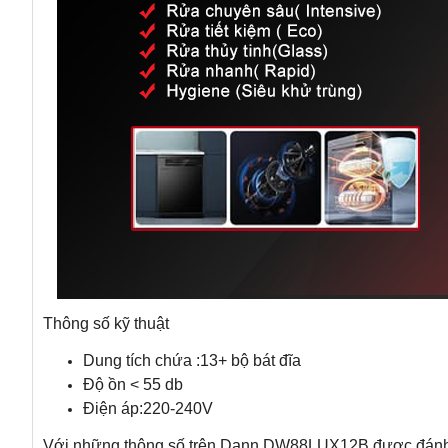
Thông số kỹ thuật
Dung tích chứa :13+ bộ bát đĩa
Độ ồn < 55 db
Điện áp:220-240V
Với những thông số trên Dann DW88LUX12B được đánh g