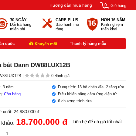
0
Hướng dẫn mua hàng
Giỏ hàng
30 NGÀY
CARE PLUS
HƠN 16 NĂM
Đổi trả hàng
Bảo hành mở
Kinh nghiệm
miễn phí
rộng
triển khai
oàn quốc
Thanh lý hàng mẫu
Khuyến mãi
a bát Dann DW88LUX12B
88LUX12B |
0 đánh giá
: 3 năm
Dung tích: 13 bộ chén đĩa. 2 tầng rửa.
ng:
Còn hàng
Điều khiển bằng cảm ứng điện tử.
6 chương trình rửa
ề xuất:
24.980.000 đ
18.700.000
đ
Liên hệ để có giá tốt nhất
 khảo: