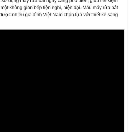
ệc sử dụng máy rửa bát ngày càng phổ biến, giúp tiết kiệm
một không gian bếp tiện nghi, hiện đại. Mẫu máy rửa bát
c nhiều gia đình Việt Nam chọn lựa với thiết kế sang