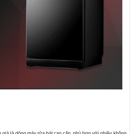
iá là dòng máy rửa bát cao cấp, phù hợp với nhiều không