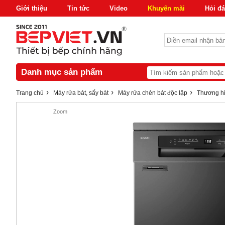
Giới thiệu
Tin tức
Video
Khuyến mãi
Hỏi đ
Danh mục sản phẩm
›
›
›
Trang chủ
Máy rửa bát, sấy bát
Máy rửa chén bát độc lập
Thương h
Zoom