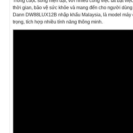
Trong cuộc sống hiện đại, với nhiều công việc tất bật vi
thời gian, bảo vệ sức khỏe và mang đến cho người dùng 
Dann DW88LUX12B nhập khẩu Malaysia, là model máy đượ
trọng, tích hợp nhiều tính năng thông minh.