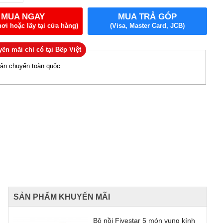
MUA NGAY
MUA TRẢ GÓP
nơi hoặc lấy tại cửa hàng)
(Visa, Master Card, JCB)
ến mãi chỉ có tại Bếp Việt
vận chuyển toàn quốc
SẢN PHẨM KHUYẾN MÃI
Bộ nồi Fivestar 5 món vung kính