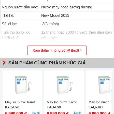
Nguồn nước đầu vào:
Nước máy hoặc tương đương
Thế hệ:
New Model 2019
Số lõi lọc
3(3 chính)
Tuổi thọ bộ lõi lọc
12 tháng hoặc 7000 lít nước theo điều kiện
UniTech 6
đến trước
Công suất lọc:
(Tối đa) 180l/ giờ
Xem thêm Thông số kỹ thuật
Cân nặng:
4.8 kg
SẢN PHẨM CÙNG PHÂN KHÚC GIÁ
Kích thước:
(RxCxS) 380х310х140
Kiểu lắp đặt:
Treo tường hoặc để dưới chậu rửa
So sánh Canxi tinh thể thông thường và Ion canxi tinh thể
Xuất xứ:
Nhập khẩu nguyên chiếc LB Nga
Aragonite
Máy lọc nước Karofi
Máy lọc nước Karofi
Máy lọc nước Ka
KAQ-U98
KAQ-U98
KAQ-U98
ION CANXI Aragonite – Một dạng cấu trúc canxi thanh mảnh
Karofi
Karofi
6.990.000 đ
6.990.000 đ
6.990.000 đ