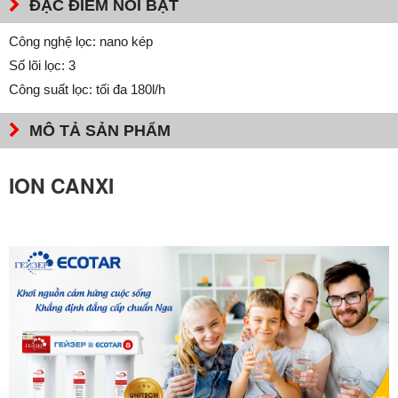
ĐẶC ĐIỂM NỔI BẬT
Công nghệ lọc: nano kép
Số lõi lọc: 3
Công suất lọc: tối đa 180l/h
MÔ TẢ SẢN PHẨM
ION CANXI