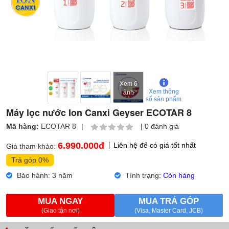
Xem 6
Xem thông
ảnh
số sản phẩm
Máy lọc nước Ion Canxi Geyser ECOTAR 8
Mã hàng:
ECOTAR 8
|
|
0 đánh giá
6.990.000
đ
Liên hệ để có giá tốt nhất
Giá tham khảo:
Trả góp 0%
Bảo hành: 3 năm
Tình trạng:
Còn hàng
MUA NGAY
MUA TRẢ GÓP
(Giao tận nơi)
(Visa, Master Card, JCB)