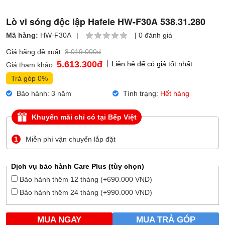
Lò vi sóng độc lập Hafele HW-F30A 538.31.280
Mã hàng:
HW-F30A
|
|
0 đánh giá
Giá hãng đề xuất:
8.019.000đ
5.613.300
đ
Liên hệ để có giá tốt nhất
Giá tham khảo:
Trả góp 0%
Bảo hành: 3 năm
Tình trạng:
Hết hàng
Khuyến mãi chỉ có tại Bếp Việt
1
Miễn phí vận chuyển lắp đặt
Dịch vụ bảo hành Care Plus (tùy chọn)
Bảo hành thêm 12 tháng (+690.000 VND)
Bảo hành thêm 24 tháng (+990.000 VND)
MUA NGAY
MUA TRẢ GÓP