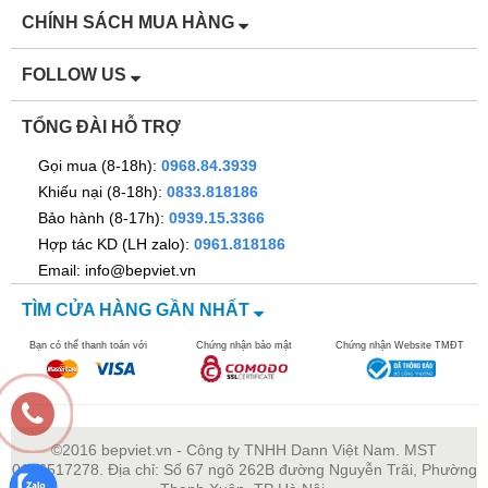
CHÍNH SÁCH MUA HÀNG
FOLLOW US
TỔNG ĐÀI HỖ TRỢ
Gọi mua (8-18h):
0968.84.3939
Khiếu nại (8-18h):
0833.818186
Bảo hành (8-17h):
0939.15.3366
Hợp tác KD (LH zalo):
0961.818186
Email: info@bepviet.vn
TÌM CỬA HÀNG GẦN NHẤT
Bạn có thể thanh toán với
Chứng nhận bảo mật
Chứng nhận Website TMĐT
©2016 bepviet.vn - Công ty TNHH Dann Việt Nam. MST
0106517278. Địa chỉ: Số 67 ngõ 262B đường Nguyễn Trãi, Phường