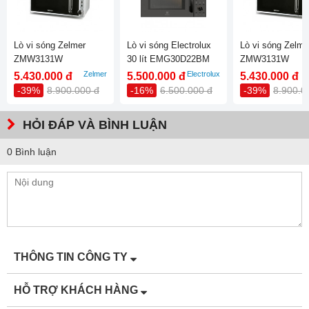
Lò vi sóng Zelmer
Lò vi sóng Electrolux
Lò vi sóng Zelme
ZMW3131W
30 lít EMG30D22BM
ZMW3131W
Zelmer
Electrolux
5.430.000 đ
5.500.000 đ
5.430.000 đ
-39%
8.900.000 đ
-16%
6.500.000 đ
-39%
8.900.0
HỎI ĐÁP VÀ BÌNH LUẬN
0 Bình luận
THÔNG TIN CÔNG TY
HỖ TRỢ KHÁCH HÀNG