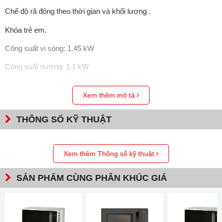
Chế độ rã đông theo thời gian và khối lượng .
Khóa trẻ em.
Công suất vi sóng: 1.45 kW
Công suất nướng: 1.1 kW
Hiệu điện thế: 220 - 240V
Xem thêm mô tả
Phụ kiện kèm : Khay nướng, vỉ nướng
THÔNG SỐ KỸ THUẬT
Kích thước sản phẩm: 520R x 501S x 326C mm
Xem thêm Thông số kỹ thuật
SẢN PHẨM CÙNG PHÂN KHÚC GIÁ