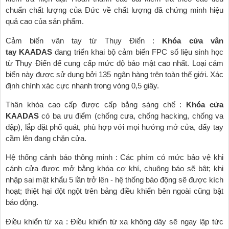
chuẩn chất lượng của Đức về chất lượng đã chứng minh hiệu
quả cao của sản phẩm.
Cảm biến vân tay từ Thụy Điển :
Khóa cửa vân
tay
KAADAS
đang triển khai bộ cảm biến FPC số liệu sinh học
từ Thụy Điển để cung cấp mức độ bảo mật cao nhất. Loại cảm
biến này được sử dụng bởi 135 ngân hàng trên toàn thế giới. Xác
định chính xác cực nhanh trong vòng 0,5 giây.
Thân khóa cao cấp được cấp bằng sáng chế :
Khóa cửa
KAADAS
có ba ưu điểm (chống cưa, chống hacking, chống va
đập), lắp đặt phổ quát, phù hợp với mọi hướng mở cửa, đẩy tay
cầm lên đang chặn cửa.
Hệ thống cảnh báo thông minh : Các phím có mức bảo vệ khi
cánh cửa được mở bằng khóa cơ khí, chuông báo sẽ bật; khi
nhập sai mật khẩu 5 lần trở lên - hệ thống báo động sẽ được kích
hoạt; thiệt hại đột ngột trên bảng điều khiển bên ngoài cũng bật
báo động.
Điều khiển từ xa : Điều khiển từ xa không dây sẽ ngay lập tức