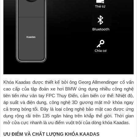
Khóa Kaadas được thiết kế bởi ông Georg Allmendinger cố vấn
cao cấp của tập đoàn xe hơi BMW ứng dụng nhiều công nghệ
tiên tiến như vân tay FPC Thụy Điển, cảm biến cơ thể: Nhiệt độ,
áp suất và điện dung, công nghệ 3D gương mặt mở khóa ngay
cả trong bóng tối. Đây là loại công nghệ bảo mật cao được ứng
dụng rộng rãi trên 135 ngân hàng trên khắp thế giới. Thời gian
mở cửa cực nhanh là ưu điểm vuột trội của dòng khóa Kaadas.
ƯU ĐIỂM VÀ CHẤT LƯỢNG KHÓA KAADAS