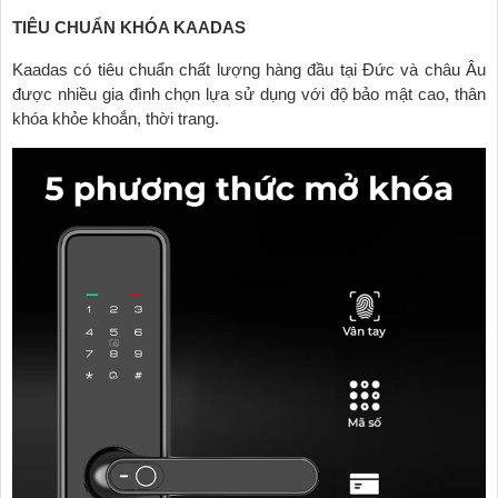
TIÊU CHUẨN KHÓA KAADAS
Kaadas có tiêu chuẩn chất lượng hàng đầu tại Đức và châu Âu
được nhiều gia đình chọn lựa sử dụng với độ bảo mật cao, thân
khóa khỏe khoắn, thời trang.