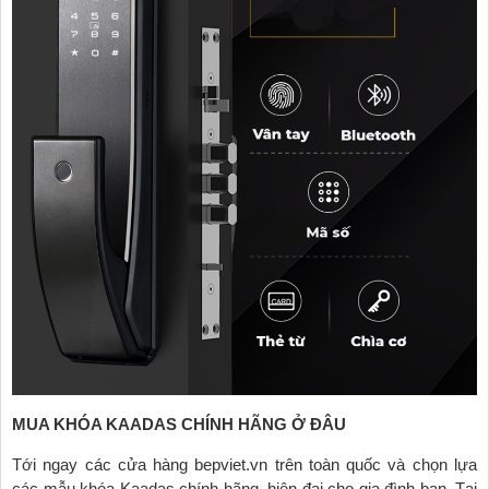
MUA KHÓA KAADAS CHÍNH HÃNG Ở ĐÂU
Tới ngay các cửa hàng bepviet.vn trên toàn quốc và chọn lựa
các mẫu khóa Kaadas chính hãng, hiện đại cho gia đình bạn. Tại