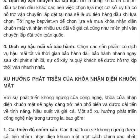
3. Dịch vụ vận chuyển và lăp đặt:
Do là dòng khóa có chi phí
đầu tư ban đầu khác cao nên việc chọn lựa một cơ sở uy tín có
hỗ trợ vận chuyển lắp đặt tại nhà sẽ là ưu tiên hàng đầu khi lựa
chọn. Tới ngay bepviet.vn để chọn lựa và mua khóa nhận diện
khuôn mặt và nhận nhiều ưu đãi về giá cả cũng như miễn phí vận
chuyển lắp đặt trên toàn quốc.
4. Dich vụ hậu mãi và bảo hành:
Chọn các sản phẩm có dịch
vụ hậu mãi tốt và thời gian bảo hành dài, bảo hành nhanh ngay
sau khi phát sinh lỗi, sự cố xảy ra quý khách sẽ được hỗ trợ kịp
thời vàn nhanh nhất.
XU HƯỚNG PHÁT TRIỂN CỦA KHÓA NHẬN DIỆN KHUÔN
MẶT
Với sự phát triển không ngừng của công nghệ, khóa cửa nhận
diện khuôn mặt sẽ ngày càng trở nên phổ biến và được cải tiến
về tính năng, hiệu suất và giá cả. Một số xu hướng phát triển
công nghệ này trong tương lai bao gồm:
1. Cải thiện độ chính xác:
Các thuật toán sẽ không ngừng được
cải tiến nhằm nhận diện khuôn mặt một cách chính xác nhất,