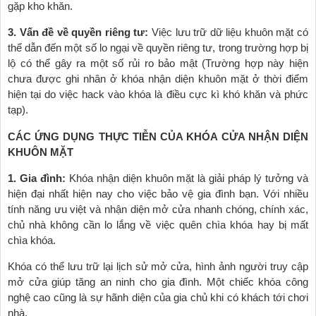
gặp kho khăn.
3. Vấn đề về quyền riêng tư:
Việc lưu trữ dữ liệu khuôn mặt có
thể dẫn đến một số lo ngại về quyền riêng tư, trong trường hợp bị
lộ có thể gây ra một số rủi ro bảo mật (Trường hợp này hiện
chưa được ghi nhân ở khóa nhận diện khuôn mặt ở thời điểm
hiện tại do việc hack vào khóa là điều cực kì khó khăn và phức
tạp).
CÁC ỨNG DỤNG THỰC TIỄN CỦA KHÓA CỬA NHẬN DIỆN
KHUÔN MẶT
1. Gia đình:
Khóa nhận diện khuôn mặt là giải pháp lý tưởng và
hiện đại nhất hiện nay cho việc bảo vệ gia đình bạn. Với nhiều
tính năng ưu việt và nhận diện mở cửa nhanh chóng, chính xác,
chủ nhà không cần lo lắng về việc quên chìa khóa hay bị mất
chìa khóa.
Khóa có thể lưu trữ lại lịch sử mở cửa, hình ảnh người truy cập
mở cửa giúp tăng an ninh cho gia đình. Một chiếc khóa công
nghệ cao cũng là sự hãnh diện của gia chủ khi có khách tới chơi
nhà.