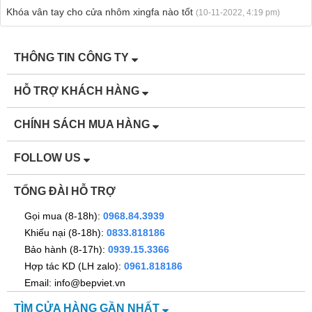
Khóa vân tay cho cửa nhôm xingfa nào tốt
(10-11-2022, 4:19 pm)
THÔNG TIN CÔNG TY
HỖ TRỢ KHÁCH HÀNG
CHÍNH SÁCH MUA HÀNG
FOLLOW US
TỔNG ĐÀI HỖ TRỢ
Gọi mua (8-18h):
0968.84.3939
Khiếu nại (8-18h):
0833.818186
Bảo hành (8-17h):
0939.15.3366
Hợp tác KD (LH zalo):
0961.818186
Email: info@bepviet.vn
TÌM CỬA HÀNG GẦN NHẤT