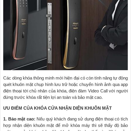
Các dòng khóa thông minh mới hiện đại có còn tính năng tự động
quét khuôn mặt chụp hình lưu trữ hoặc chuyển hình ảnh qua app
điện thoại tới chủ nhân của khóa, điện đàm Video Call với người
đứng trước khóa rất tiện lợi an toàn và bảo mật cao.
ƯU ĐIỂM CỦA KHÓA CỬA NHẬN DIỆN KHUÔN MẶT
1. Bảo mật cao:
Nếu quý khách đang sử dụng điện thoại có tích
hợp nhận diện khuôn mặt để mở khóa máy thì sẽ thấy độ bảo