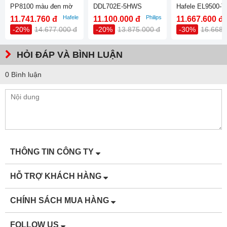
PP8100 màu đen mờ
DDL702E-5HWS
Hafele EL9500-
912.20.260
màu vàng 912.05
Hafele
Philips
11.741.760 đ
11.100.000 đ
11.667.600 đ
-20%
14.677.000 đ
-20%
13.875.000 đ
-30%
16.668.
HỎI ĐÁP VÀ BÌNH LUẬN
0 Bình luận
THÔNG TIN CÔNG TY
HỖ TRỢ KHÁCH HÀNG
CHÍNH SÁCH MUA HÀNG
FOLLOW US