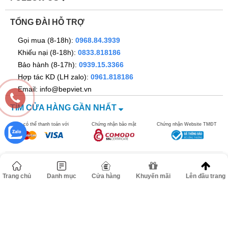
TỔNG ĐÀI HỖ TRỢ
Gọi mua (8-18h):
0968.84.3939
Khiếu nại (8-18h):
0833.818186
Bảo hành (8-17h):
0939.15.3366
Hợp tác KD (LH zalo):
0961.818186
Email: info@bepviet.vn
TÌM CỬA HÀNG GẦN NHẤT
Bạn có thể thanh toán với
Chứng nhận bảo mật
Chứng nhận Website TMĐT
©2016 bepviet.vn - Công ty TNHH Dann Việt Nam. MST
Trang chủ
Danh mục
Cửa hàng
Khuyến mãi
Lên đầu trang
0106517278. Địa chỉ: Số 67 ngõ 262B đường Nguyễn Trãi, Phường
Thanh Xuân, TP Hà Nội.