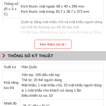
Thông số
Kích thước mặt ngoài: 88 x 40 x 396 mm
(R x S x
Kích thước mặt trong: 83.7 x 38.7 x 373 mm
C)
Quản lý bằng mật khẩu chủ và mật khẩu người dùng
với chế độ thường và chế độ bảo mật
Có thể thay đổi linh hoạt giữa 2 chế độ khóa tự động
và thủ công
Chức năng tự động khóa sau khi khóa đã được mở
Xem thêm mô tả
nhưng cửa vẫn đang ở vị trí đóng sau 7s
Tích hợp âm thanh cảnh báo khi có lực mạnh tác
THÔNG SỐ KỸ THUẬT
động lên mặt ngoài của khóa
Khóa sẽ phát âm thanh cảnh báo và tự động vô hiệu
Xuất xứ
Hàn Quốc
hóa 3 phút sau khi nhập sai mã / thẻ / vân tay 5 lần
liên tiếp
Vân tay: 100 dấu vân tay
Hiển thị 3 mức độ pin và cảnh báo pin yếu
Thẻ từ: 20 thẻ người dùng
Khả năng
Đặc tính
Tích hợp khả năng chống sốc điện
Mật khẩu: 1 mật khẩu chủ, 10 mật khẩu người dùng
lưu trữ
sản
Chức năng xáo trộn mật mã nhằm chống sao chép
& 1 mật khẩu cho khách sử dụng 1 lần
phẩm
mật mã
Điều khiển từ xa: 10
Tích hợp chức năng khóa kép an toàn từ phía trong
Nhiệt độ
nhà
-25 °C đến +70 °C