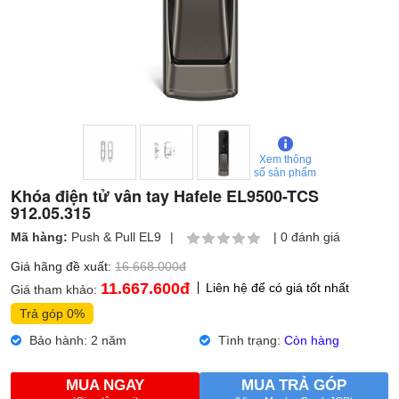
Xem thông
số sản phẩm
Khóa điện tử vân tay Hafele EL9500-TCS
912.05.315
Mã hàng:
Push & Pull EL9
|
|
0 đánh giá
Giá hãng đề xuất:
16.668.000đ
11.667.600
đ
Liên hệ để có giá tốt nhất
Giá tham khảo:
Trả góp 0%
Bảo hành: 2 năm
Tình trạng:
Còn hàng
MUA NGAY
MUA TRẢ GÓP