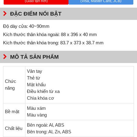
(Giao tận nơi)
(Visa, Master Card, JCB)
ĐẶC ĐIỂM NỔI BẬT
Độ dày cửa: 40~90mm
Kích thước thân khóa ngoài: 88 x 396 x 40 mm
Kích thước thân khóa trong: 83.7 x 373 x 38.7 mm
MÔ TẢ SẢN PHẨM
Vân tay
Thẻ từ
Chức
Mật khẩu
năng
Điều khiển từ xa
Chìa khóa cơ
Màu xám
Bề mặt
Màu vàng
Bên ngoài: Al, ABS
Chất liệu
Bên trong: Al, Zn, ABS