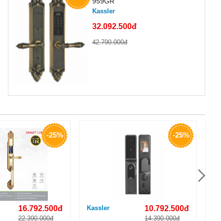
959GR
Kassler
32.092.500đ
42.790.000đ
-25%
-25%
16.792.500đ
Kassler
10.792.500đ
Ka
22.390.000đ
14.390.000đ