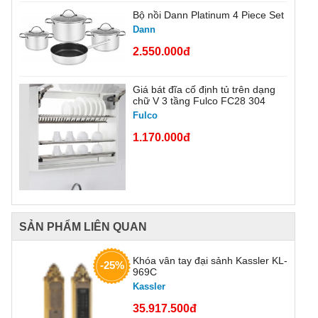
Bộ nồi Dann Platinum 4 Piece Set
Dann
2.550.000đ
Giá bát đĩa cố định tủ trên dạng
chữ V 3 tầng Fulco FC28 304
Fulco
1.170.000đ
SẢN PHẨM LIÊN QUAN
Khóa vân tay đại sảnh Kassler KL-
-25%
969C
Kassler
35.917.500đ