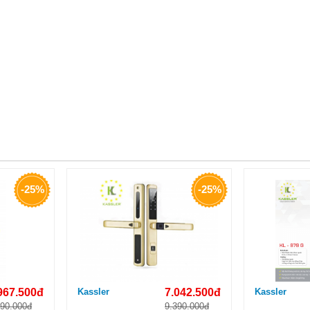
-25%
-25%
967.500đ
Kassler
7.042.500đ
Kassler
290.000đ
9.390.000đ