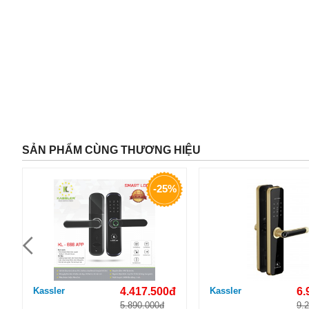
SẢN PHẨM CÙNG THƯƠNG HIỆU
-25%
Kassler
4.417.500đ
Kassler
6.
5.890.000đ
9.