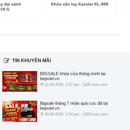
ay đại sảnh
Khóa vân tay Kassler KL-858
Kh
979 G
TIN KHUYẾN MÃI
BIGSALE khóa cửa thông minh tại
bepviet.vn
12-05-2026, 2:57 pm - 1105 lượt xem
Bigsale tháng 7 nhận quà cực đã tại
bepviet.vn
30-06-2026, 2:54 pm - 1429 lượt xem