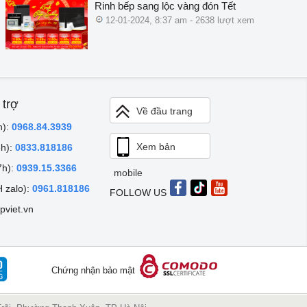
Rinh bếp sang lộc vàng đón Tết
12-01-2024, 8:37 am - 2638 lượt xem
 trợ
Về đầu trang
h):
0968.84.3939
Xem bản
8h):
0833.818186
7h):
0939.15.3366
mobile
 zalo):
0961.818186
FOLLOW US
pviet.vn
Chứng nhận bảo mật