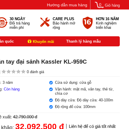
0
Hướng dẫn mua hàng
Giỏ hàng
30 NGÀY
CARE PLUS
HƠN 16 NĂM
Đổi trả hàng
Bảo hành mở
Kinh nghiệm
miễn phí
rộng
triển khai
oàn quốc
Thanh lý hàng mẫu
Khuyến mãi
n tay đại sảnh Kassler KL-959C
|
0 đánh giá
: 3 năm
Cửa sử dụng: cửa gỗ
ng:
Còn hàng
Vận hành: mật mã, vân tay, thẻ từ,
chìa cơ
Độ dày cửa: Độ dày cửa: 40-100m
Độ rộng đố cửa: 100mm
ề xuất:
42.790.000 đ
32.092.500
đ
Liên hệ để có giá tốt nhất
 khảo: