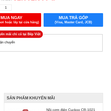
MUA NGAY
MUA TRẢ GÓP
nơi hoặc lấy tại cửa hàng)
(Visa, Master Card, JCB)
ến mãi chỉ có tại Bếp Việt
vận chuyển
SẢN PHẨM KHUYẾN MÃI
Nồi cơm điện Cuckoo CR-1021