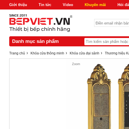
Giới thiệu
Tin tức
Video
Khuyến mãi
Hỏi đ
Danh mục sản phẩm
›
›
›
Trang chủ
Khóa cửa thông minh
Khóa cửa đại sảnh
Thương hiệu K
Zoom