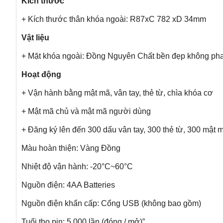
Kích thước
+ Kích thước thân khóa ngoài: R87xC 782 xD 34mm
Vật liệu
+ Mặt khóa ngoài: Đồng Nguyên Chất bền đẹp không phai
Hoạt động
+ Vận hành bằng mật mã, vân tay, thẻ từ, chìa khóa cơ
+ Mật mã chủ và mật mã người dùng
+ Đăng ký lên đến 300 dấu vân tay, 300 thẻ từ, 300 mật 
Màu hoàn thiện: Vàng Đồng
Nhiệt độ vận hành: -20°C~60°C
Nguồn điện: 4AA Batteries
Nguồn điện khẩn cấp: Cổng USB (không bao gồm)
Tuổi thọ pin: 5.000 lần (đóng / mở)”