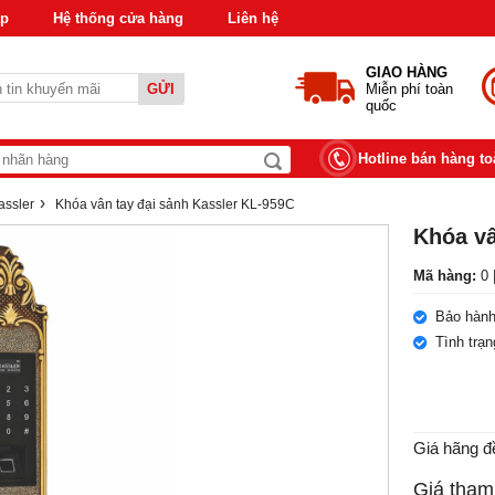
áp
Hệ thống cửa hàng
Liên hệ
GIAO HÀNG
GỬI
Miễn phí toàn
quốc
Hotline bán hàng t
›
assler
Khóa vân tay đại sảnh Kassler KL-959C
Khóa vâ
Mã hàng:
0 
Bảo hành
Tình trạ
Giá hãng đ
Giá tham