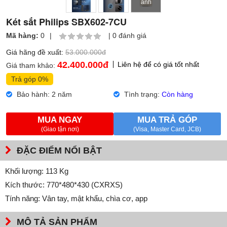
ảnh
Két sắt Philips SBX602-7CU
Mã hàng:
0
|
|
0 đánh giá
Giá hãng đề xuất:
53.000.000đ
42.400.000
đ
Liên hệ để có giá tốt nhất
Giá tham khảo:
Trả góp 0%
Bảo hành: 2 năm
Tình trạng:
Còn hàng
MUA NGAY
MUA TRẢ GÓP
(Giao tận nơi)
(Visa, Master Card, JCB)
ĐẶC ĐIỂM NỔI BẬT
Khối lượng: 113 Kg
Kích thước: 770*480*430 (CXRXS)
Tính năng: Vân tay, mật khẩu, chìa cơ, app
MÔ TẢ SẢN PHẨM