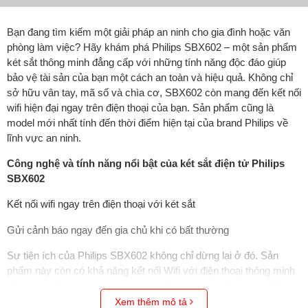
Bạn đang tìm kiếm một giải pháp an ninh cho gia đình hoặc văn
phòng làm việc? Hãy khám phá Philips SBX602 – một sản phẩm
két sắt thông minh đẳng cấp với những tính năng độc đáo giúp
bảo vệ tài sản của bạn một cách an toàn và hiệu quả. Không chỉ
sở hữu vân tay, mã số và chìa cơ, SBX602 còn mang đến kết nối
wifi hiện đại ngay trên điện thoại của bạn. Sản phẩm cũng là
model mới nhất tính đến thời điểm hiện tại của brand Philips về
lĩnh vực an ninh.
Công nghệ và tính năng nổi bật của két sắt điện tử Philips
SBX602
Kết nối wifi ngay trên điện thoại với két sắt
Gửi cảnh báo ngay đến gia chủ khi có bất thường
Sự tiện ích của Philips SBX602 không chỉ dừng lại ở đó. Sản
phẩm này còn có khả năng kết nối Wifi với điện thoại thông minh
của bạn. Điều này cho phép bạn kiểm soát và quản lý két sắt từ
xa. Bạn có thể kiểm tra lịch sử truy cập và nhận thông báo bất kỳ
Xem thêm mô tả