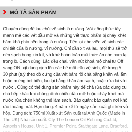
MÔ TẢ SẢN PHẨM
Chuyên dùng để lau chùi vệ sinh lò nướng. Với công thức tẩy
mạnh mẽ các vết dầu mỡ và những vết thực phẩm bị cháy khét
bám khô phía bên trong lò nướng. Tiện lợi cho việc vệ sinh các
chi tiết của lò nướng, vỉ nướng. Chỉ cần xịt và lau, mọi thứ sẽ trở
nên sạch bong kin kít, và khử hoàn toàn mùi thức ăn còn bám lại
trong lò. Cách dùng: Lắc đều chai, vặn nút khoá mỏ chai từ Off
sang ON, xịt dung dịch lên các bề mặt cần vệ sinh, để trong 5 -
30 phút (tuỳ theo độ cứng của vết bẩn) rồi chà bằng khăn vải ẩm
hoặc miếng bọt biển, lau lại bằng khăn ẩm sạch, hoặc rửa lại với
nước . Cũng có thể dùng sản phẩm này để chà rửa các dụng cụ
nhà bếp khác khi chúng dính nhiều dầu mỡ hoặc cháy khét mà
nước rửa chén không thể làm sạch. Bảo quản: bảo quản nơi khô
ráo thoáng mát. Hạn dùng: 4 năm kể từ ngày sản xuất ghi trên vỏ
hộp. Dung tích: 750ml Xuất xứ: Sản xuất tại Anh Quốc (Made in
The UK) Nhà sản xuất: Cty The London Oil Refining Co.Ltd,
Astonish House, Unit 1, Premier Point, Staithgate Lane, Bradford,