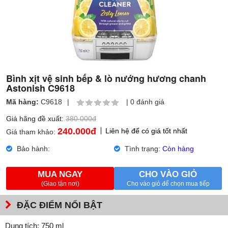
Bình xịt vệ sinh bếp & lò nướng hương chanh
Astonish C9618
Mã hàng:
C9618
|
|
0 đánh giá
Giá hãng đề xuất:
380.000đ
240.000
đ
Liên hệ để có giá tốt nhất
Giá tham khảo:
Bảo hành:
Tình trạng:
Còn hàng
MUA NGAY
CHO VÀO GIỎ
(Giao tận nơi)
Cho vào giỏ để chọn mua tiếp
ĐẶC ĐIỂM NỔI BẬT
Dung tích: 750 ml