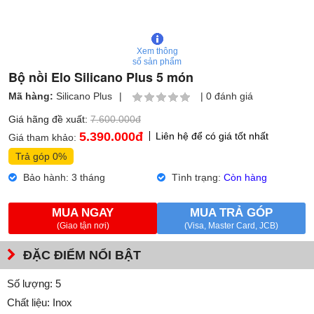
Xem thông
số sản phẩm
Bộ nồi Elo Silicano Plus 5 món
Mã hàng:
Silicano Plus
|
|
0 đánh giá
Giá hãng đề xuất:
7.600.000đ
5.390.000
đ
Liên hệ để có giá tốt nhất
Giá tham khảo:
Trả góp 0%
Bảo hành: 3 tháng
Tình trạng:
Còn hàng
MUA NGAY
MUA TRẢ GÓP
(Giao tận nơi)
(Visa, Master Card, JCB)
ĐẶC ĐIỂM NỔI BẬT
Số lượng: 5
Chất liệu: Inox