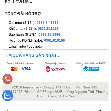
FOLLOW US
đến 240 ° C.
TỔNG ĐÀI HỖ TRỢ
Gọi mua (8-18h):
0968.84.3939
Khiếu nại (8-18h):
0833.818186
Bảo hành (8-17h):
0939.15.3366
Hợp tác KD (LH zalo):
0961.818186
Email: info@bepviet.vn
TÌM CỬA HÀNG GẦN NHẤT
Bạn có thể thanh toán với
Chứng nhận bảo mật
Chứng nhận Website TMĐT
©2016 bepviet.vn - Công ty TNHH Dann Việt Nam. MST
0106517278. Địa chỉ: Số 67 ngõ 262B đường Nguyễn Trãi, Phường
Thanh Xuân, TP Hà Nội.