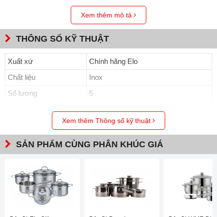
khác nhau thuận tiện cho người nội trợ đun nấu chế biến được
mọi món hấp dẫn cho gia đình. Kích thước các nồi lần lượt là:
Xem thêm mô tả
Nồi
24cm x 5 lít
, Chảo
24cm x 2.5 lit
, Nồi
20cm x 3.0
lit
, Nồi
16cm x 1.5 lit
, Nồi quánh
16cm x 1 lit
.
THÔNG SỐ KỸ THUẬT
Xuất xứ
Chính hãng Elo
Chất liệu
Inox
Số lượng
5
Xem thêm Thông số kỹ thuật
SẢN PHẨM CÙNG PHÂN KHÚC GIÁ
Quánh size 16 thích hợp cho những gia đình có trẻ nhỏ với tay
cầm dài, không nóng. Bộ nồi cấu tạo chắc chắn với 3 lớp đúc liền
nguyên khối từ thành đến đáy: Lớp trong cùng là lớp được tiếp
xúc trực tiếp với thức ăn được làm bằng chất liệu cao cấp an
toàn inox 304 hay còn gọi là thép 18/10 (trong đó có 18% Crom
và 10% Niken), Lớp thứ 2 chính là lớp lõi hay còn gọi là lớp giữa,