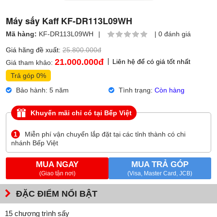
Máy sấy Kaff KF-DR113L09WH
Mã hàng:
KF-DR113L09WH
|
|
0 đánh giá
Giá hãng đề xuất:
25.800.000đ
21.000.000
đ
Liên hệ để có giá tốt nhất
Giá tham khảo:
Trả góp 0%
Bảo hành: 5 năm
Tình trạng:
Còn hàng
Khuyến mãi chỉ có tại Bếp Việt
1
Miễn phí vận chuyển lắp đặt tại các tỉnh thành có chi
nhánh Bếp Việt
MUA NGAY
MUA TRẢ GÓP
(Giao tận nơi)
(Visa, Master Card, JCB)
ĐẶC ĐIỂM NỔI BẬT
15 chương trình sấy