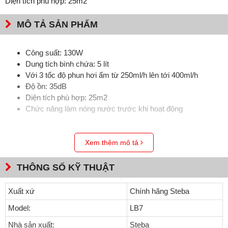
Diện tích phù hợp: 25m2
MÔ TẢ SẢN PHẨM
Công suất: 130W
Dung tích bình chứa: 5 lít
Với 3 tốc độ phun hơi ẩm từ 250ml/h lên tới 400ml/h
Độ ồn: 35dB
Diện tích phù hợp: 25m2
Chức năng làm nóng nước trước khi hoạt động
Xem thêm mô tả
THÔNG SỐ KỸ THUẬT
Xuất xứ
Chính hãng Steba
Model:
LB7
Nhà sản xuất:
Steba