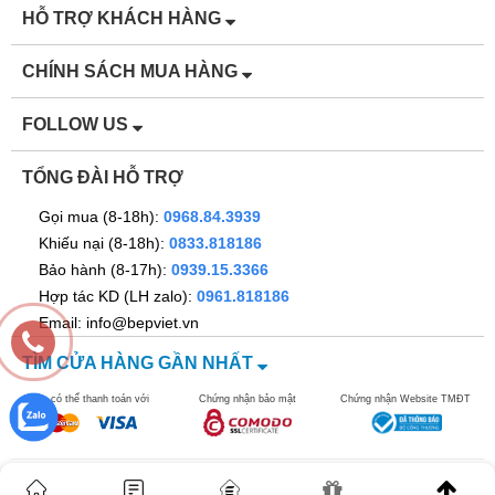
HỖ TRỢ KHÁCH HÀNG
CHÍNH SÁCH MUA HÀNG
FOLLOW US
TỔNG ĐÀI HỖ TRỢ
Gọi mua (8-18h):
0968.84.3939
Khiếu nại (8-18h):
0833.818186
Bảo hành (8-17h):
0939.15.3366
Hợp tác KD (LH zalo):
0961.818186
Email: info@bepviet.vn
TÌM CỬA HÀNG GẦN NHẤT
Bạn có thể thanh toán với
Chứng nhận bảo mật
Chứng nhận Website TMĐT