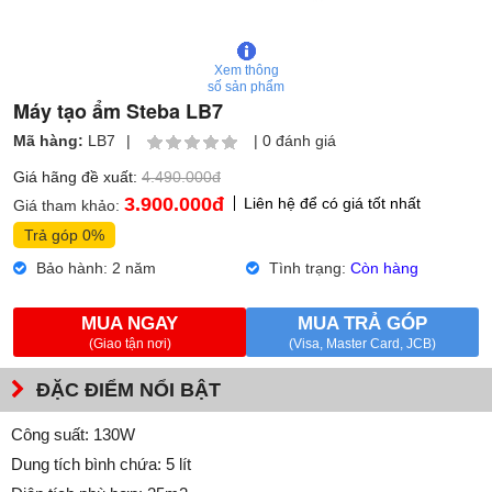
Xem thông
số sản phẩm
Máy tạo ẩm Steba LB7
Mã hàng:
LB7
|
|
0 đánh giá
Giá hãng đề xuất:
4.490.000đ
3.900.000
đ
Liên hệ để có giá tốt nhất
Giá tham khảo:
Trả góp 0%
Bảo hành: 2 năm
Tình trạng:
Còn hàng
MUA NGAY
MUA TRẢ GÓP
(Giao tận nơi)
(Visa, Master Card, JCB)
ĐẶC ĐIỂM NỔI BẬT
Công suất: 130W
Dung tích bình chứa: 5 lít