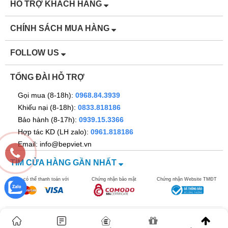
HỖ TRỢ KHÁCH HÀNG
CHÍNH SÁCH MUA HÀNG
FOLLOW US
TỔNG ĐÀI HỖ TRỢ
Gọi mua (8-18h):
0968.84.3939
Khiếu nại (8-18h):
0833.818186
Bảo hành (8-17h):
0939.15.3366
Hợp tác KD (LH zalo):
0961.818186
Email: info@bepviet.vn
TÌM CỬA HÀNG GẦN NHẤT
Bạn có thể thanh toán với
Chứng nhận bảo mật
Chứng nhận Website TMĐT