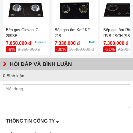
Bếp gas Giovani G-
Bếp gas âm Kaff KF-
Bếp gas âm Rinn
209SB
218
RVB-2SCHi(SB)
Giovani
Kaff
7.650.000 đ
7.336.000 đ
7.300.000 đ
-8%
8.250.000 đ
-30%
10.480.000 đ
-21%
9.200.0
HỎI ĐÁP VÀ BÌNH LUẬN
0 Bình luận
THÔNG TIN CÔNG TY