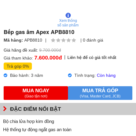
Xem thông
số sản phẩm
Bếp gas âm Apex APB8810
Mã hàng:
APB8810
|
|
0 đánh giá
Giá hãng đề xuất:
9.700.000đ
7.600.000
đ
Liên hệ để có giá tốt nhất
Giá tham khảo:
Trả góp 0%
Bảo hành: 3 năm
Tình trạng:
Còn hàng
MUA NGAY
MUA TRẢ GÓP
(Giao tận nơi)
(Visa, Master Card, JCB)
ĐẶC ĐIỂM NỔI BẬT
Bộ chia lửa hợp kim đồng
Hệ thống tự động ngắt gas an toàn