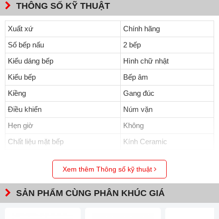
THÔNG SỐ KỸ THUẬT
Xuất xứ
Chính hãng
Số bếp nấu
2 bếp
Kiểu dáng bếp
Hình chữ nhật
Kiểu bếp
Bếp âm
Kiềng
Gang đúc
Điều khiển
Núm vặn
Hẹn giờ
Không
Chất liệu mặt bếp
Kính Ceramic
Xem thêm Thông số kỹ thuật
SẢN PHẨM CÙNG PHÂN KHÚC GIÁ