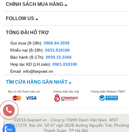
CHÍNH SÁCH MUA HÀNG
FOLLOW US
TỔNG ĐÀI HỖ TRỢ
Gọi mua (8-18h):
0968.84.3939
Khiếu nại (8-18h):
0833.818186
Bảo hành (8-17h):
0939.15.3366
Hợp tác KD (LH zalo):
0961.818186
Email: info@bepviet.vn
TÌM CỬA HÀNG GẦN NHẤT
Bạn có thể thanh toán với
Chứng nhận bảo mật
Chứng nhận Website TMĐT
©2016 bepviet.vn - Công ty TNHH Dann Việt Nam. MST
0106517278. Địa chỉ: Số 67 ngõ 262B đường Nguyễn Trãi, Phường
Thanh Xuân, TP Hà Nội.