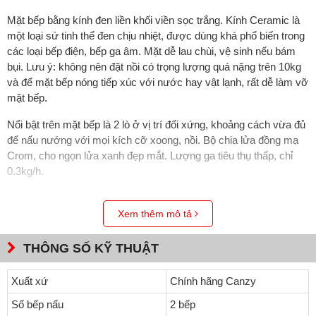
Mặt bếp bằng kính đen liền khối viền sọc trắng. Kính Ceramic là
một loại sứ tinh thể đen chịu nhiệt, được dùng khá phổ biến trong
các loại bếp điện, bếp ga âm. Mặt dễ lau chùi, vệ sinh nếu bám
bụi. Lưu ý: không nên đặt nồi có trọng lượng quá nặng trên 10kg
và để mặt bếp nóng tiếp xúc với nước hay vật lạnh, rất dễ làm vỡ
mặt bếp.
Nổi bật trên mặt bếp là 2 lò ở vị trí đối xứng, khoảng cách vừa đủ
để nấu nướng với mọi kích cỡ xoong, nồi. Bộ chia lửa đồng mạ
Crom, cho ngọn lửa xanh đẹp mắt. Lượng ga tiêu thụ thấp, chỉ
0.3kg/h.
Ngoài ra bếp còn có pep hầm tiện lợi để nấu các món như ninh,
hầm. Đặc điểm chung của những món trên là cần nhiều thời gian,
Xem thêm mô tả
vậy nên pep hầm với vòng lửa nhỏ sẽ tiết kiệm ga cũng như giữ
được dinh dưỡng cho món ăn.
THÔNG SỐ KỸ THUẬT
Kiềng gang 5 chân chắc chắn, siêu bền. Do bề mặt sần nên nó cố
Xuất xứ
Chính hãng Canzy
định tốt mọi loại xoong, nồi, chống trượt hoàn hảo. Kiềng thiết kế
theo hình tròn, vừa khít khay chống tràn inox ngay phía dưới,
Số bếp nấu
2 bếp