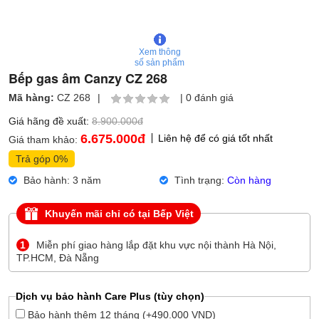
Xem thông
số sản phẩm
Bếp gas âm Canzy CZ 268
Mã hàng:
CZ 268
|
|
0 đánh giá
Giá hãng đề xuất:
8.900.000đ
6.675.000
đ
Liên hệ để có giá tốt nhất
Giá tham khảo:
Trả góp 0%
Bảo hành: 3 năm
Tình trạng:
Còn hàng
Khuyến mãi chỉ có tại Bếp Việt
1
Miễn phí giao hàng lắp đặt khu vực nội thành Hà Nội,
TP.HCM, Đà Nẵng
Dịch vụ bảo hành Care Plus (tùy chọn)
Bảo hành thêm 12 tháng (+490.000 VND)