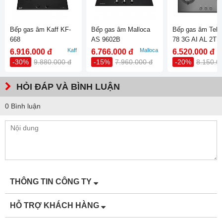
Bếp gas âm Kaff KF-
Bếp gas âm Malloca
Bếp gas âm Tek
668
AS 9602B
78 3G AI AL 2TR
Kaff
Malloca
6.916.000 đ
6.766.000 đ
6.520.000 đ
-30%
9.880.000 đ
-15%
7.960.000 đ
-20%
8.150.0
HỎI ĐÁP VÀ BÌNH LUẬN
0 Bình luận
THÔNG TIN CÔNG TY
HỖ TRỢ KHÁCH HÀNG