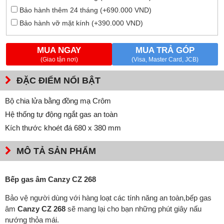
Bảo hành thêm 24 tháng (+690.000 VND)
Bảo hành vỡ mặt kính (+390.000 VND)
MUA NGAY
MUA TRẢ GÓP
(Giao tận nơi)
(Visa, Master Card, JCB)
ĐẶC ĐIỂM NỔI BẬT
Bộ chia lửa bằng đồng mạ Crôm
Hệ thống tự động ngắt gas an toàn
Kích thước khoét đá 680 x 380 mm
MÔ TẢ SẢN PHẨM
Bếp gas âm Canzy CZ 268
Bảo vệ người dùng với hàng loạt các tính năng an toàn,bếp gas
âm
Canzy CZ 268
sẽ mang lại cho bạn những phút giây nấu
nướng thỏa mái.