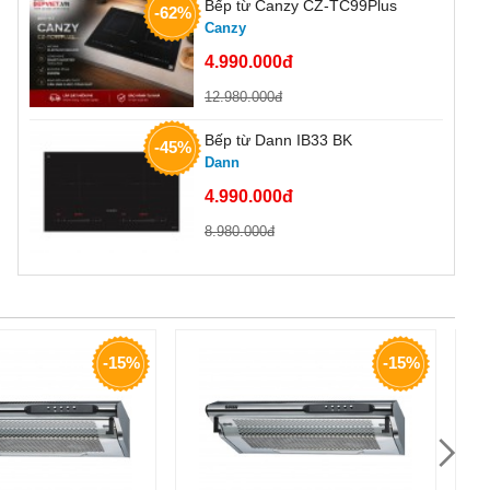
Bếp từ Canzy CZ-TC99Plus
-62%
Canzy
4.990.000đ
12.980.000đ
Bếp từ Dann IB33 BK
-45%
Dann
4.990.000đ
8.980.000đ
-15%
-15%