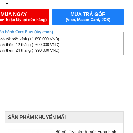
MUA NGAY
MUA TRẢ GÓP
nơi hoặc lấy tại cửa hàng)
(Visa, Master Card, JCB)
ảo hành Care Plus (tùy chọn)
nh vỡ mặt kính (+1.890.000 VND)
nh thêm 12 tháng (+690.000 VND)
nh thêm 24 tháng (+990.000 VND)
SẢN PHẨM KHUYẾN MÃI
Bộ nồi Fivestar 5 món vung kính