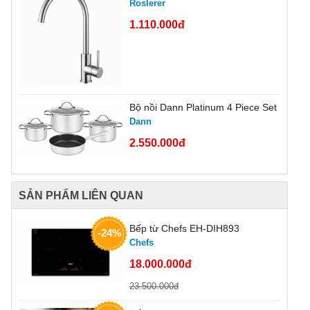
Roslerer
1.110.000đ
Bộ nồi Dann Platinum 4 Piece Set
Dann
2.550.000đ
SẢN PHẨM LIÊN QUAN
Bếp từ Chefs EH-DIH893
-24%
Chefs
18.000.000đ
23.500.000đ