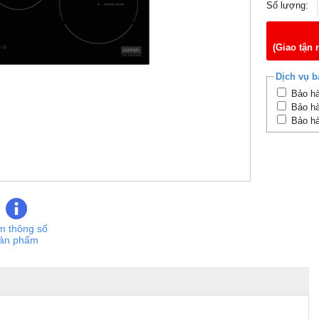
Số lượng:
(Giao tận 
Dịch vụ b
Bảo hà
Bảo hà
Bảo hà
m thông số
ản phẩm