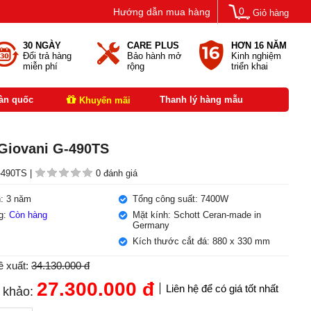
0
Hướng dẫn mua hàng
Giỏ hàng
30 NGÀY
CARE PLUS
HƠN 16 NĂM
Đổi trả hàng
Bảo hành mở
Kinh nghiệm
miễn phí
rộng
triển khai
oàn quốc
Thanh lý hàng mẫu
Khuyến mãi
Giovani G-490TS
490TS |
0 đánh giá
: 3 năm
Tổng công suất: 7400W
ng:
Còn hàng
Mặt kính: Schott Ceran-made in
Germany
Kích thước cắt đá: 880 x 330 mm
ề xuất:
34.130.000 đ
27.300.000
đ
Liên hệ để có giá tốt nhất
 khảo: