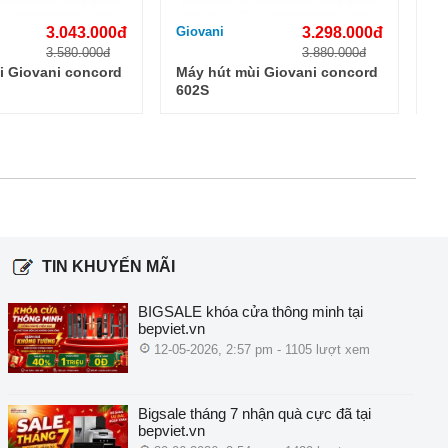
3.043.000đ
Giovani
3.298.000đ
Gi
3.580.000đ
3.880.000đ
i Giovani concord
Máy hút mùi Giovani concord
Má
602S
7
TIN KHUYẾN MÃI
BIGSALE khóa cửa thông minh tại
bepviet.vn
12-05-2026, 2:57 pm - 1105 lượt xem
Bigsale tháng 7 nhận quà cực đã tại
bepviet.vn