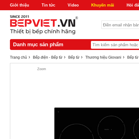
Giới thiệu
Tin tức
Video
Khuyến mãi
Hỏi đ
Danh mục sản phẩm
›
›
›
›
Trang chủ
Bếp điện - Bếp từ
Bếp từ
Thương hiệu Giovani
Bếp từ
Zoom