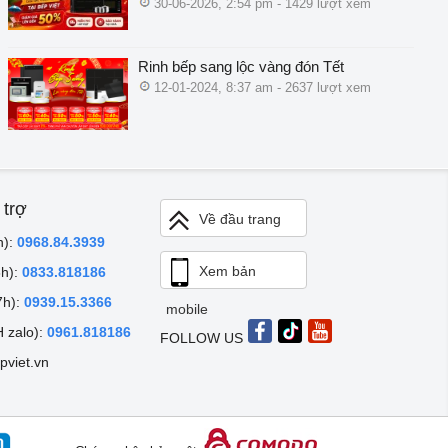
30-06-2026, 2:54 pm - 1429 lượt xem
Rinh bếp sang lộc vàng đón Tết
12-01-2024, 8:37 am - 2637 lượt xem
 trợ
Về đầu trang
h):
0968.84.3939
Xem bản
8h):
0833.818186
7h):
0939.15.3366
mobile
 zalo):
0961.818186
FOLLOW US
pviet.vn