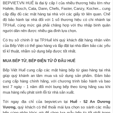
BEPVIET.VN HUẾ là đại lý cấp I của nhiều thương hiệu lớn như
Hafele, Bosch, Cata, Dann, Chefs, Faster, Canzy, Kocher... cung
cấp đầy đủ các mặt hàng tại nhà với các giấy tờ liên quan. Chế
độ bảo hành tại nhà đối với 1 số thương hiệu có chi nhánh tại
TP.Huế, cùng mức giá phải chăng hợp với thu nhập bình quân
người dân nên được nhiều gia đình lựa chọn.
Có trụ sở chính ở tại TP.Huế khi quý khách đặt hàng nhận viên
của Bếp Việt có thể giao hàng và lắp đặt tại nhà đảm bảo các yếu
tố kĩ thuật, nhằm sử dụng bếp được tốt nhất.
MUA BẾP TỪ, BẾP ĐIỆN TỪ Ở ĐÂU HUẾ
Bếp Việt Huế cung cấp các mặt hàng bếp từ giao hàng tại nhà
giúp quý khánh an tâm mua và sử dụng sản phẩm. Đảm bảo
cung cấp hàng chính hãng, với chương trình bảo hành và bao
test 7 ngày - 1 năm đổi mới bụng bếp theo từng hãng sau khi
mua hàng nếu phát sinh lỗi từ nhà sản xuất.
Tới ngay địa chỉ của bepviet.vn tại
Huế - 52 An Dương
Vương,
quý khách có thể thoải mái lựa chọn so sánh các mẫu
bếp cùng phân khúc giá để chọn lựa mẫu bếp từ tốt nhất trong