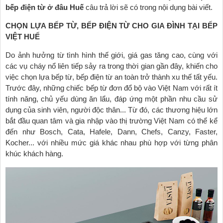
bếp điện từ ở đâu Huế
câu trả lời sẽ có trong nội dụng bài viết.
CHỌN LỰA BẾP TỪ, BẾP ĐIỆN TỪ CHO GIA ĐÌNH TẠI BẾP
VIỆT HUẾ
Do ảnh hưởng từ tình hình thế giới, giá gas tăng cao, cùng với
các vụ cháy nổ liên tiếp sảy ra trong thời gian gần đây, khiến cho
việc chọn lựa bếp từ, bếp điện từ an toàn trở thành xu thế tất yếu.
Trước đây, những chiếc bếp từ đơn đổ bộ vào Việt Nam với rất ít
tính năng, chủ yếu dùng ăn lẩu, đáp ứng một phần nhu cầu sử
dụng của sinh viên, người độc thân... Từ đó, các thương hiệu lớn
bắt đầu quan tâm và gia nhập vào thị trường Việt Nam có thể kể
đến như Bosch, Cata, Hafele, Dann, Chefs, Canzy, Faster,
Kocher... với nhiều mức giá khác nhau phù hợp với từng phân
khúc khách hàng.