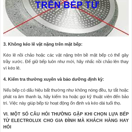
3. Không kéo lê vật nặng trên mặt bếp:
Kéo lê nồi chảo hoặc các vật nặng trên bề mặt bếp có thể gây
trầy xước. Để giữ bếp luôn như mới, hãy nhấc nồi chảo lên thay
vì kéo lê.
4. Kiểm tra thường xuyên và bảo dưỡng định kỳ:
Nếu bếp có dấu hiệu bất thường như không nóng đều, tự tắt hoặc
phát ra âm thanh lạ, hãy kiểm tra hoặc gọi kỹ thuật viên đến bảo
trì. Việc này giúp bếp từ hoạt động ổn định và kéo dài tuổi thọ.
VI. MỘT SỐ CÂU HỎI THƯỜNG GẶP KHI CHỌN LỰA BẾP
TỪ ELECTROLUX CHO GIA ĐÌNH MÀ KHÁCH HÀNG HAY
HỎI