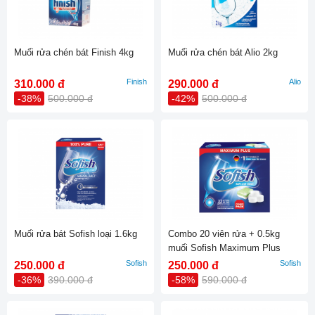
Muối rửa chén bát Finish 4kg
Muối rửa chén bát Alio 2kg
Finish
Alio
310.000 đ
290.000 đ
-38%
500.000 đ
-42%
500.000 đ
Muối rửa bát Sofish loại 1.6kg
Combo 20 viên rửa + 0.5kg
muối Sofish Maximum Plus
Sofish
Sofish
250.000 đ
250.000 đ
-36%
390.000 đ
-58%
590.000 đ