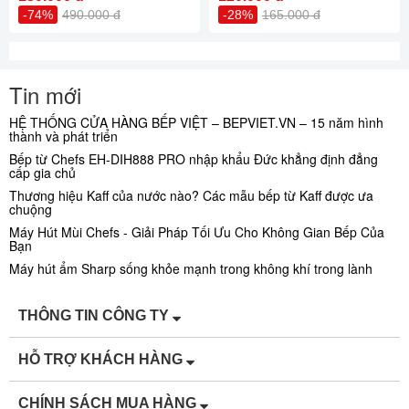
-74%
490.000 đ
-28%
165.000 đ
Tin mới
HỆ THỐNG CỬA HÀNG BẾP VIỆT – BEPVIET.VN – 15 năm hình
thành và phát triển
Bếp từ Chefs EH-DIH888 PRO nhập khẩu Đức khẳng định đẳng
cấp gia chủ
Thương hiệu Kaff của nước nào? Các mẫu bếp từ Kaff được ưa
chuộng
Máy Hút Mùi Chefs - Giải Pháp Tối Ưu Cho Không Gian Bếp Của
Bạn
Máy hút ẩm Sharp sống khỏe mạnh trong không khí trong lành
THÔNG TIN CÔNG TY
HỖ TRỢ KHÁCH HÀNG
CHÍNH SÁCH MUA HÀNG