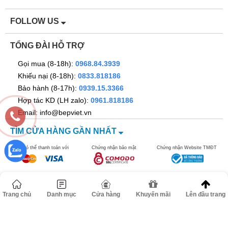
FOLLOW US
TỔNG ĐÀI HỖ TRỢ
Gọi mua (8-18h):
0968.84.3939
Khiếu nại (8-18h):
0833.818186
Bảo hành (8-17h):
0939.15.3366
Hợp tác KD (LH zalo):
0961.818186
Email: info@bepviet.vn
TÌM CỬA HÀNG GẦN NHẤT
Bạn có thể thanh toán với
Chứng nhận bảo mật
Chứng nhận Website TMĐT
Trang chủ
Danh mục
Cửa hàng
Khuyến mãi
Lên đầu trang
©2016 bepviet.vn - Công ty TNHH Dann Việt Nam. MST
0106517278. Địa chỉ: Số 67 ngõ 262B đường Nguyễn Trãi, Phường
Thanh Xuân, TP Hà Nội.