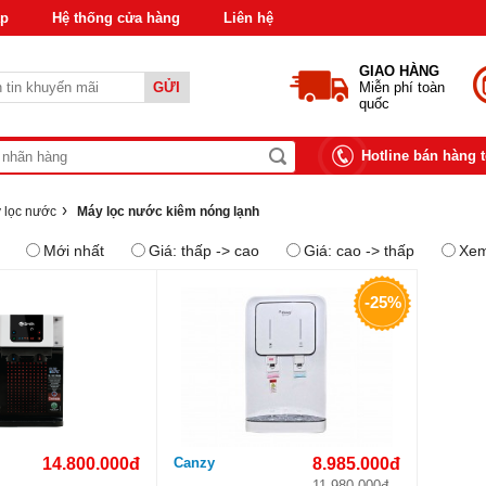
áp
Hệ thống cửa hàng
Liên hệ
GIAO HÀNG
GỬI
Miễn phí toàn
quốc
Hotline bán hàng 
›
 lọc nước
Máy lọc nước kiêm nóng lạnh
Mới nhất
Giá: thấp -> cao
Giá: cao -> thấp
Xem
-25%
14.800.000đ
Canzy
8.985.000đ
11.980.000đ