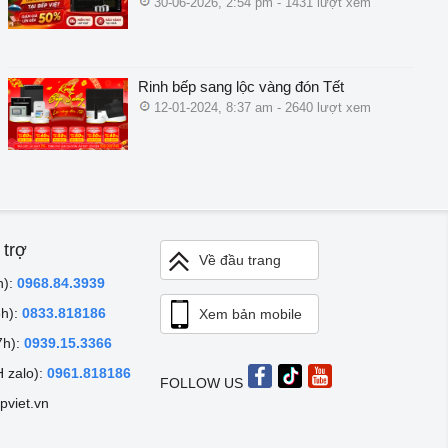
30-06-2026, 2:54 pm - 1431 lượt xem
Rinh bếp sang lộc vàng đón Tết
12-01-2024, 8:37 am - 2640 lượt xem
 trợ
Về đầu trang
h):
0968.84.3939
8h):
0833.818186
Xem bản mobile
7h):
0939.15.3366
 zalo):
0961.818186
FOLLOW US
pviet.vn