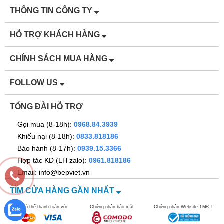
THÔNG TIN CÔNG TY
HỖ TRỢ KHÁCH HÀNG
CHÍNH SÁCH MUA HÀNG
FOLLOW US
TỔNG ĐÀI HỖ TRỢ
Gọi mua (8-18h):
0968.84.3939
Khiếu nại (8-18h):
0833.818186
Bảo hành (8-17h):
0939.15.3366
Hợp tác KD (LH zalo):
0961.818186
Email: info@bepviet.vn
TÌM CỬA HÀNG GẦN NHẤT
Bạn có thể thanh toán với
Chứng nhận bảo mật
Chứng nhận Website TMĐT