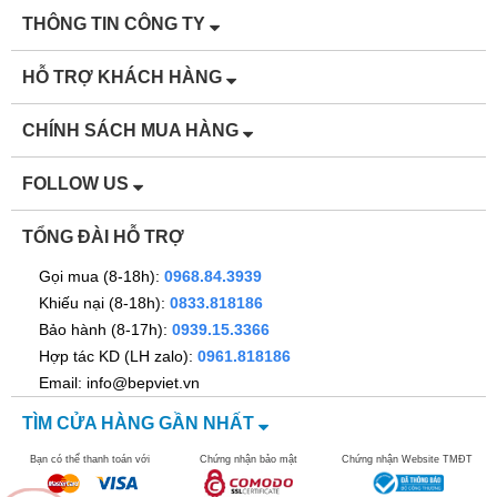
THÔNG TIN CÔNG TY
HỖ TRỢ KHÁCH HÀNG
CHÍNH SÁCH MUA HÀNG
FOLLOW US
TỔNG ĐÀI HỖ TRỢ
Gọi mua (8-18h):
0968.84.3939
Khiếu nại (8-18h):
0833.818186
Bảo hành (8-17h):
0939.15.3366
Hợp tác KD (LH zalo):
0961.818186
Email: info@bepviet.vn
TÌM CỬA HÀNG GẦN NHẤT
Bạn có thể thanh toán với
Chứng nhận bảo mật
Chứng nhận Website TMĐT