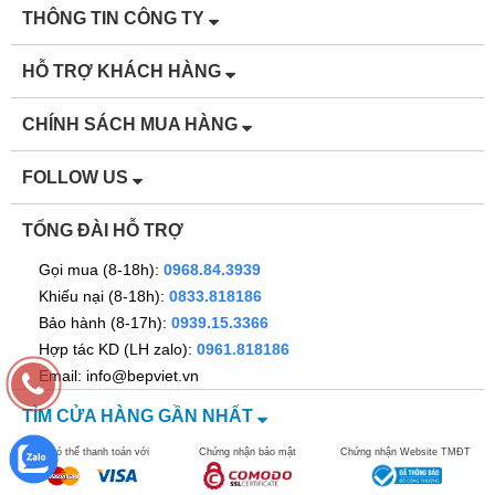
THÔNG TIN CÔNG TY
HỖ TRỢ KHÁCH HÀNG
CHÍNH SÁCH MUA HÀNG
FOLLOW US
TỔNG ĐÀI HỖ TRỢ
Gọi mua (8-18h):
0968.84.3939
Khiếu nại (8-18h):
0833.818186
Bảo hành (8-17h):
0939.15.3366
Hợp tác KD (LH zalo):
0961.818186
Email: info@bepviet.vn
TÌM CỬA HÀNG GẦN NHẤT
Bạn có thể thanh toán với
Chứng nhận bảo mật
Chứng nhận Website TMĐT