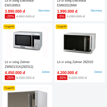
Lò vi sóng Electrolux
Lò vi sóng Electrolux
EMS3085X
EMM2022MW
Electrolux
Electrolux
3.890.000 đ
1.990.000 đ
-20%
4.862.500 đ
-5%
2.090.000 đ
Trả góp 0%
Trả góp 0%
Lò vi sóng Zelmer
Lò vi sóng Zelmer 29Z010
ZMW2131X(29Z012)
Zelmer
Zelmer
4.450.000 đ
4.200.000 đ
-26%
6.000.000 đ
-30%
6.000.000 đ
Trả góp 0%