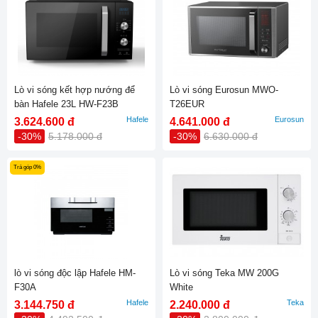
Lò vi sóng kết hợp nướng để
Lò vi sóng Eurosun MWO-
bàn Hafele 23L HW-F23B
T26EUR
538.31.270
Hafele
Eurosun
3.624.600 đ
4.641.000 đ
-30%
5.178.000 đ
-30%
6.630.000 đ
Trả góp 0%
lò vi sóng độc lập Hafele HM-
Lò vi sóng Teka MW 200G
F30A
White
Hafele
Teka
3.144.750 đ
2.240.000 đ