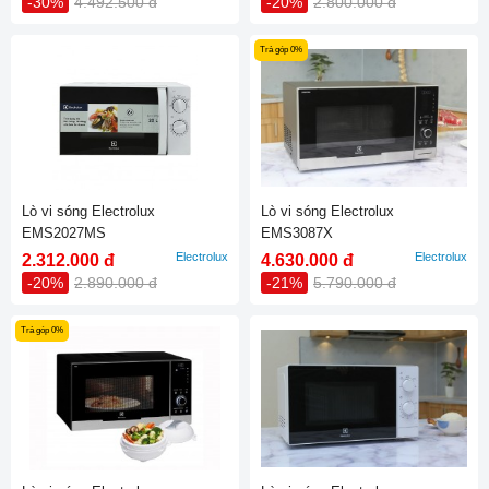
-30%
4.492.500 đ
-20%
2.800.000 đ
Trả góp 0%
Lò vi sóng Electrolux
Lò vi sóng Electrolux
EMS2027MS
EMS3087X
Electrolux
Electrolux
2.312.000 đ
4.630.000 đ
-20%
2.890.000 đ
-21%
5.790.000 đ
Trả góp 0%