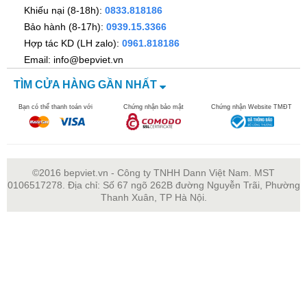
Khiếu nại (8-18h):
0833.818186
Bảo hành (8-17h):
0939.15.3366
Hợp tác KD (LH zalo):
0961.818186
Email: info@bepviet.vn
TÌM CỬA HÀNG GẦN NHẤT
Bạn có thể thanh toán với
Chứng nhận bảo mật
Chứng nhận Website TMĐT
©2016 bepviet.vn - Công ty TNHH Dann Việt Nam. MST
0106517278. Địa chỉ: Số 67 ngõ 262B đường Nguyễn Trãi, Phường
Thanh Xuân, TP Hà Nội.