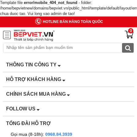
Template file
error/mobile_404_not_found
- folder:
/home/bepvietnew/domains/bepviet.vn/public_html/template/default/layout/er
chua duoc tao. Vui long vao admin de tao!
HOTLINE BÁN HÀNG TOÀN QUỐC
0
THÔNG TIN CÔNG TY
HỖ TRỢ KHÁCH HÀNG
CHÍNH SÁCH MUA HÀNG
FOLLOW US
TỔNG ĐÀI HỖ TRỢ
Gọi mua (8-18h):
0968.84.3939