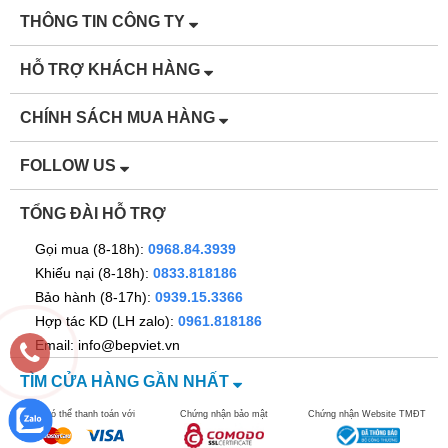
THÔNG TIN CÔNG TY
HỖ TRỢ KHÁCH HÀNG
CHÍNH SÁCH MUA HÀNG
FOLLOW US
TỔNG ĐÀI HỖ TRỢ
Gọi mua (8-18h):
0968.84.3939
Khiếu nại (8-18h):
0833.818186
Bảo hành (8-17h):
0939.15.3366
Hợp tác KD (LH zalo):
0961.818186
Email: info@bepviet.vn
TÌM CỬA HÀNG GẦN NHẤT
Bạn có thể thanh toán với
Chứng nhận bảo mật
Chứng nhận Website TMĐT