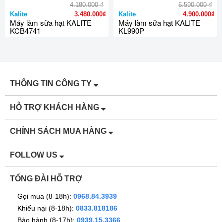
₫
₫
4.180.000
6.590.000
Kalite
3.480.000₫
Kalite
4.900.000₫
Máy làm sữa hạt KALITE
Máy làm sữa hạt KALITE
KCB4741
KL990P
THÔNG TIN CÔNG TY
HỖ TRỢ KHÁCH HÀNG
CHÍNH SÁCH MUA HÀNG
FOLLOW US
TỔNG ĐÀI HỖ TRỢ
Gọi mua (8-18h):
0968.84.3939
Khiếu nại (8-18h):
0833.818186
Bảo hành (8-17h):
0939.15.3366