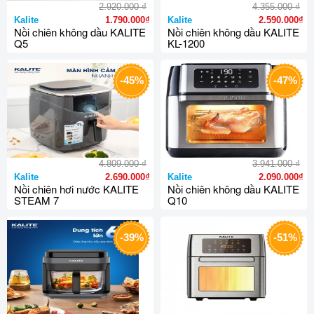
₫
₫
2.920.000
4.355.000
Kalite
1.790.000₫
Kalite
2.590.000₫
Nồi chiên không dầu KALITE
Nồi chiên không dầu KALITE
Q5
KL-1200
-45%
-47%
₫
₫
4.809.000
3.941.000
Kalite
2.690.000₫
Kalite
2.090.000₫
Nồi chiên hơi nước KALITE
Nồi chiên không dầu KALITE
STEAM 7
Q10
-39%
-51%