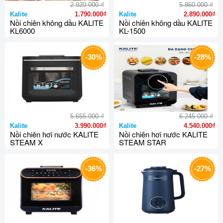
₫
₫
2.920.000
5.860.000
Kalite
1.790.000₫
Kalite
2.890.000₫
Nồi chiên không dầu KALITE
Nồi chiên không dầu KALITE
KL6000
KL-1500
-30%
-28%
₫
₫
5.655.000
6.245.000
Kalite
3.990.000₫
Kalite
4.540.000₫
Nồi chiên hơi nước KALITE
Nồi chiên hơi nước KALITE
STEAM X
STEAM STAR
-36%
-27%