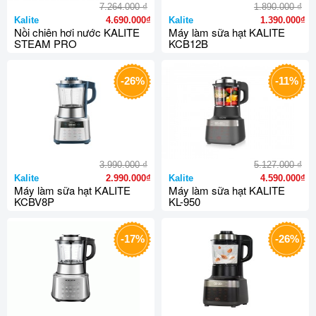
₫
₫
7.264.000
1.890.000
Kalite
4.690.000₫
Kalite
1.390.000₫
Nồi chiên hơi nước KALITE
Máy làm sữa hạt KALITE
STEAM PRO
KCB12B
-26%
-11%
₫
₫
3.990.000
5.127.000
Kalite
2.990.000₫
Kalite
4.590.000₫
Máy làm sữa hạt KALITE
Máy làm sữa hạt KALITE
KCBV8P
KL-950
-17%
-26%