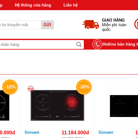
áp
Hệ thống cửa hàng
Liên hệ
GIAO HÀNG
GỬI
Miễn phí toàn
quốc
Hotline bán hàng 
-12%
-20%
00.000đ
Giovani
11.184.000đ
Giovani
1