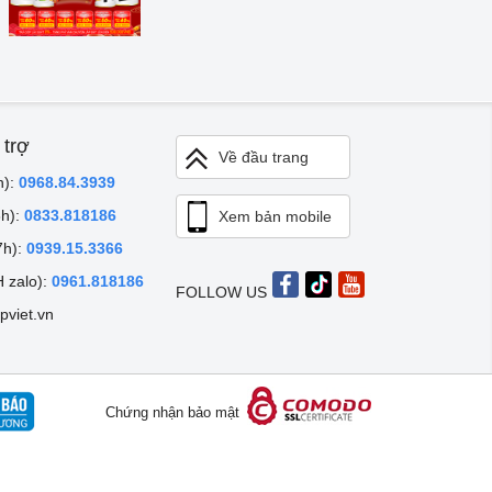
 trợ
Về đầu trang
h):
0968.84.3939
8h):
0833.818186
Xem bản mobile
7h):
0939.15.3366
 zalo):
0961.818186
FOLLOW US
pviet.vn
Chứng nhận bảo mật
rãi, Phường Thanh Xuân, TP Hà Nội