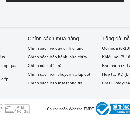
Chính sách mua hàng
Tổng đài hỗ
Chính sách và quy định chung
Gọi mua (8-18
lus
Chính sách bảo hành, sửa chữa
Khiếu nại (8-1
 góp qua
Chính sách đổi trả
Bảo hành (8-1
Chính sách vận chuyển và lắp đặt
Hợp tác KD (LH
 góp
Chính sách bảo mật thông tin
Email: info@be
Chứng nhận Website TMĐT
Dann Việt Nam. MST 0106517278. Địa chỉ: Số 67 ngõ 262B đường Nguyễn T