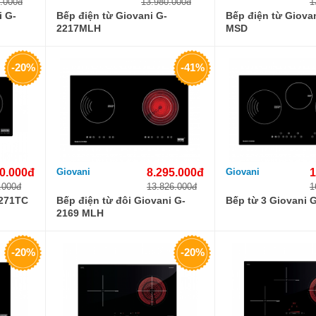
.000đ
13.980.000đ
1
i G-
Bếp điện từ Giovani G-
Bếp điện từ Giova
2217MLH
MSD
-20%
-41%
0.000đ
Giovani
8.295.000đ
Giovani
1
.000đ
13.826.000đ
1
-271TC
Bếp điện từ đôi Giovani G-
Bếp từ 3 Giovani 
2169 MLH
-20%
-20%