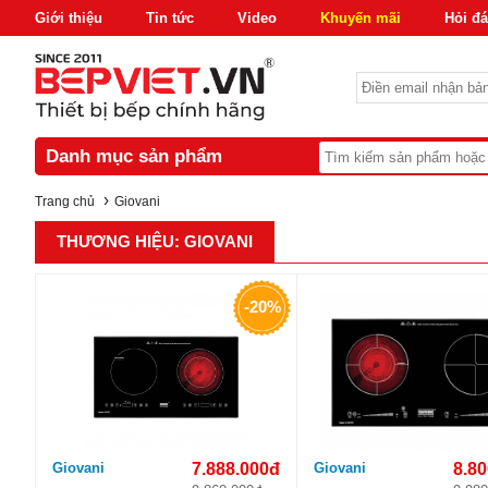
Giới thiệu
Tin tức
Video
Khuyến mãi
Hỏi đ
Danh mục sản phẩm
›
Trang chủ
Giovani
THƯƠNG HIỆU: GIOVANI
-20%
Giovani
7.888.000đ
Giovani
8.8