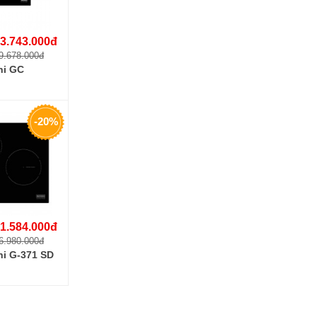
3.743.000đ
9.678.000đ
ni GC
-20%
1.584.000đ
6.980.000đ
ni G-371 SD