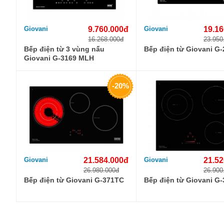
Giovani
9.760.000đ
Giovani
19.16
16.268.000đ
23.950
Bếp điện từ 3 vùng nấu
Bếp điện từ Giovani G
Giovani G-3169 MLH
-20%
Giovani
21.584.000đ
Giovani
21.52
26.980.000đ
26.900
Bếp điện từ Giovani G-371TC
Bếp điện từ Giovani G