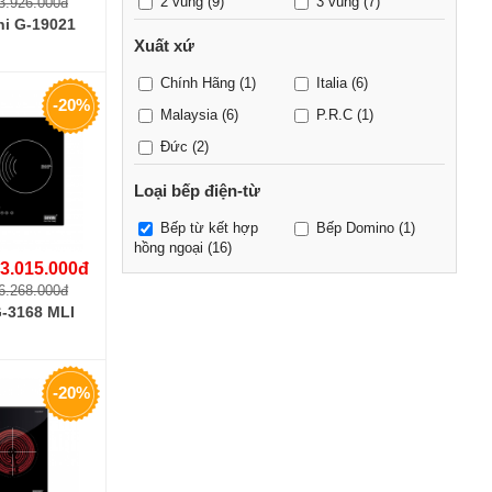
2 vùng
(9)
3 vùng
(7)
3.926.000đ
ni G-19021
Xuất xứ
Chính Hãng
(1)
Italia
(6)
-20%
Malaysia
(6)
P.R.C
(1)
Đức
(2)
Loại bếp điện-từ
Bếp từ kết hợp
Bếp Domino
(1)
hồng ngoại
(16)
3.015.000đ
6.268.000đ
G-3168 MLI
-20%