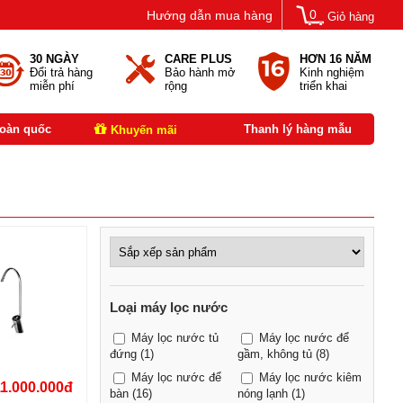
0
Hướng dẫn mua hàng
Giỏ hàng
30 NGÀY
CARE PLUS
HƠN 16 NĂM
Đổi trả hàng
Bảo hành mở
Kinh nghiệm
miễn phí
rộng
triển khai
toàn quốc
Thanh lý hàng mẫu
Khuyến mãi
Loại máy lọc nước
Máy lọc nước tủ
Máy lọc nước để
đứng
(1)
gầm, không tủ
(8)
Máy lọc nước để
Máy lọc nước kiêm
11.000.000đ
bàn
(16)
nóng lạnh
(1)