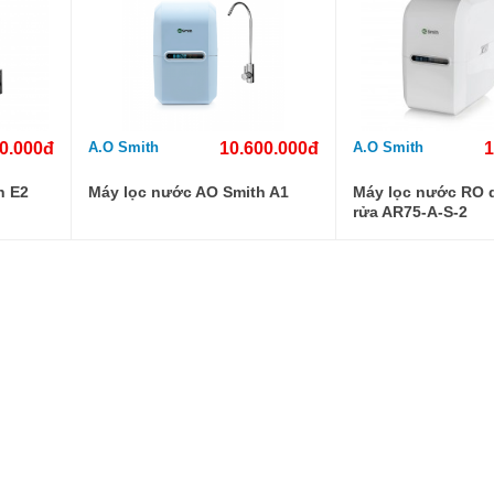
00.000đ
A.O Smith
10.600.000đ
A.O Smith
1
h E2
Máy lọc nước AO Smith A1
Máy lọc nước RO 
rửa AR75-A-S-2