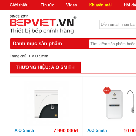
Giới thiệu
Tin tức
Video
Khuyến mãi
Hỏi đ
Danh mục sản phẩm
›
Trang chủ
A.O Smith
THƯƠNG HIỆU: A.O SMITH
A.O Smith
7.990.000đ
A.O Smith
10.00