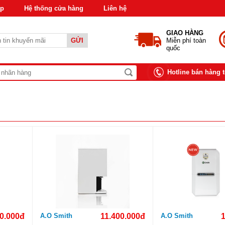
áp
Hệ thống cửa hàng
Liên hệ
GIAO HÀNG
GỬI
Miễn phí toàn
quốc
Hotline bán hàng 
0.000đ
A.O Smith
11.400.000đ
A.O Smith