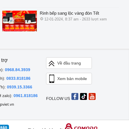
Rinh bếp sang lộc vàng đón Tết
12-01-2024, 8:37 am - 2633 lượt xem
 trợ
Về đầu trang
h):
0968.84.3939
8h):
0833.818186
Xem bản mobile
7h):
0939.15.3366
 zalo):
0961.818186
FOLLOW US
pviet.vn