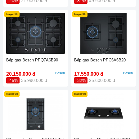
-20%
21.000.000 đ
-31%
49.900.000 đ
Trả góp 0%
Trả góp 0%
Bếp gas Bosch PPQ7A6B90
Bếp gas Bosch PPC6A6B20
Bosch
Bosch
20.150.000 đ
17.550.000 đ
-45%
35.990.000 đ
-32%
25.600.000 đ
Trả góp 0%
Trả góp 0%