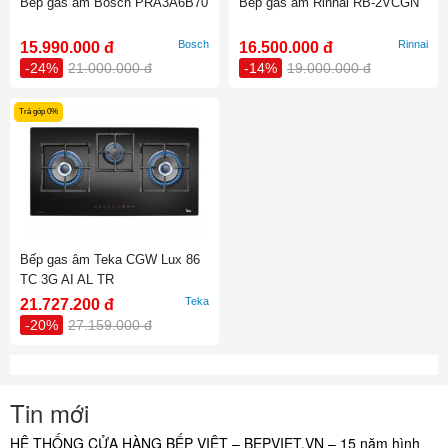
Bếp gas âm Bosch PRA3A6B70
Bếp gas âm Rinnai RB-2VCGN
Bosch
Rinnai
15.990.000 đ
16.500.000 đ
-24%
21.000.000 đ
-14%
19.000.000 đ
Trả góp 0%
Bếp gas âm Teka CGW Lux 86
TC 3G AI AL TR
Teka
21.727.200 đ
-20%
27.159.000 đ
Tin mới
HỆ THỐNG CỬA HÀNG BẾP VIỆT – BEPVIET.VN – 15 năm hình