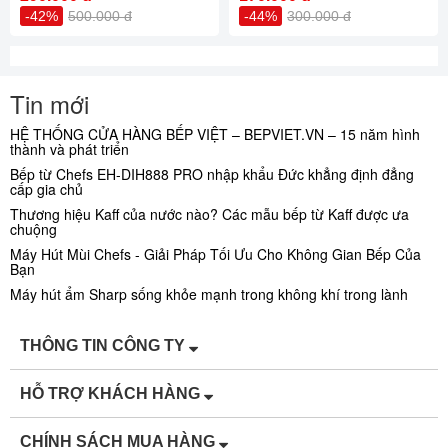
-42%
500.000 đ
-44%
300.000 đ
Tin mới
HỆ THỐNG CỬA HÀNG BẾP VIỆT – BEPVIET.VN – 15 năm hình
thành và phát triển
Bếp từ Chefs EH-DIH888 PRO nhập khẩu Đức khẳng định đẳng
cấp gia chủ
Thương hiệu Kaff của nước nào? Các mẫu bếp từ Kaff được ưa
chuộng
Máy Hút Mùi Chefs - Giải Pháp Tối Ưu Cho Không Gian Bếp Của
Bạn
Máy hút ẩm Sharp sống khỏe mạnh trong không khí trong lành
THÔNG TIN CÔNG TY
HỖ TRỢ KHÁCH HÀNG
CHÍNH SÁCH MUA HÀNG