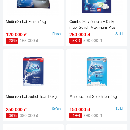
Muối rửa bát Finish 1kg
Combo 20 viên rửa + 0.5kg
muối Sofish Maximum Plus
Finish
Sofish
120.000 đ
250.000 đ
-28%
165.000 đ
-58%
590.000 đ
Muối rửa bát Sofish loại 1.6kg
Muối rửa bát Sofish loại 1kg
Sofish
Sofish
250.000 đ
150.000 đ
-36%
390.000 đ
-49%
290.000 đ