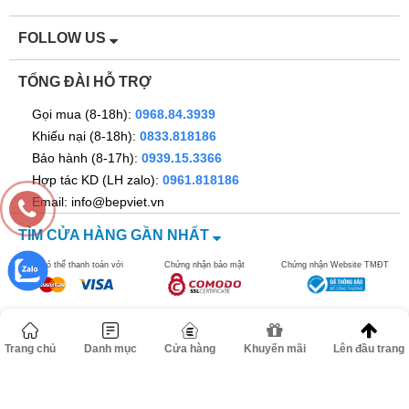
FOLLOW US
TỔNG ĐÀI HỖ TRỢ
Gọi mua (8-18h):
0968.84.3939
Khiếu nại (8-18h):
0833.818186
Bảo hành (8-17h):
0939.15.3366
Hợp tác KD (LH zalo):
0961.818186
Email: info@bepviet.vn
TÌM CỬA HÀNG GẦN NHẤT
Bạn có thể thanh toán với
Chứng nhận bảo mật
Chứng nhận Website TMĐT
Trang chủ
Danh mục
Cửa hàng
Khuyến mãi
Lên đầu trang
©2016 bepviet.vn - Công ty TNHH Dann Việt Nam. MST
0106517278. Địa chỉ: Số 67 ngõ 262B đường Nguyễn Trãi, Phường
Thanh Xuân, TP Hà Nội.