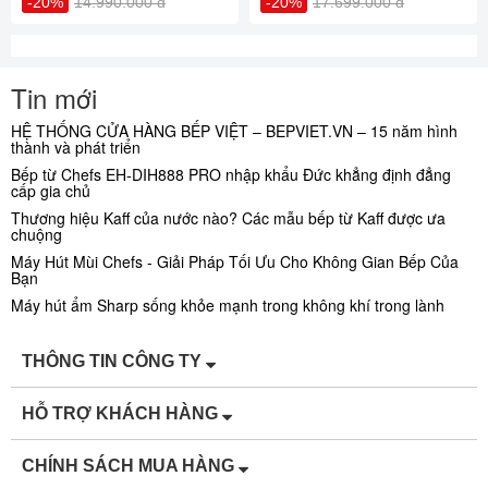
-20%
14.990.000 đ
-20%
17.699.000 đ
Tin mới
HỆ THỐNG CỬA HÀNG BẾP VIỆT – BEPVIET.VN – 15 năm hình
thành và phát triển
Bếp từ Chefs EH-DIH888 PRO nhập khẩu Đức khẳng định đẳng
cấp gia chủ
Thương hiệu Kaff của nước nào? Các mẫu bếp từ Kaff được ưa
chuộng
Máy Hút Mùi Chefs - Giải Pháp Tối Ưu Cho Không Gian Bếp Của
Bạn
Máy hút ẩm Sharp sống khỏe mạnh trong không khí trong lành
THÔNG TIN CÔNG TY
HỖ TRỢ KHÁCH HÀNG
CHÍNH SÁCH MUA HÀNG