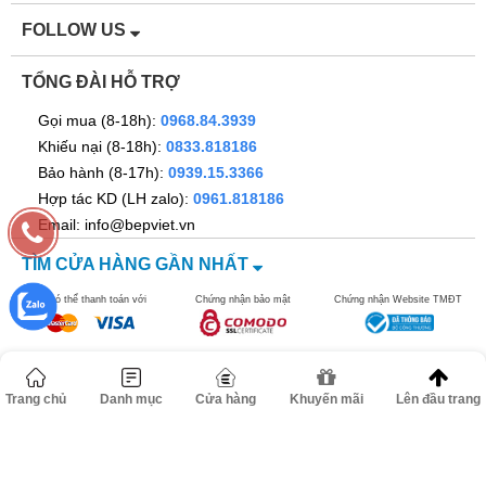
FOLLOW US
TỔNG ĐÀI HỖ TRỢ
Gọi mua (8-18h):
0968.84.3939
Khiếu nại (8-18h):
0833.818186
Bảo hành (8-17h):
0939.15.3366
Hợp tác KD (LH zalo):
0961.818186
Email: info@bepviet.vn
TÌM CỬA HÀNG GẦN NHẤT
Bạn có thể thanh toán với
Chứng nhận bảo mật
Chứng nhận Website TMĐT
Trang chủ
Danh mục
Cửa hàng
Khuyến mãi
Lên đầu trang
©2016 bepviet.vn - Công ty TNHH Dann Việt Nam. MST
0106517278. Địa chỉ: Số 67 ngõ 262B đường Nguyễn Trãi, Phường
Thanh Xuân, TP Hà Nội.