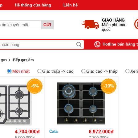
áp
Hệ thống cửa hàng
Liên hệ
GIAO HÀNG
GỬI
Miễn phí toàn
quốc
Hotline bán hàng 
›
 gas
Bếp gas âm
Mới nhất
Giá: thấp -> cao
Giá: cao -> thấp
Xem
-6%
-10%
4.704.000đ
Cata
6.972.000đ
5.000.000đ
7.700.000đ